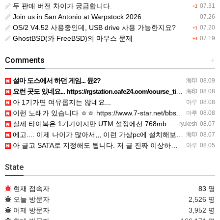
두 판매 버전 차이가 궁금합니다.
07.31
+2
Join us in San Antonio at Warpstock 2026
07.26
OS/2 V4.52 사용중인데, USB drive 사용 가능한지요?
07.20
+1
GhostBSD(와 FreeBSD)의 마우스 문제
07.19
+3
Comments
+
설마 도스에서 하던 게임... 듄2?
海印
08.09
요런 곳도 있네요... https://rgstation.cafe24.com/course_tip/306500
海印
08.08
아 1기가면 여유롭지는 않네요...
마루
08.08
이런 노래가 있습니다 ㅎㅎ https://www.7-star.net/bbs/board.php?bo_table…
마루
08.08
실제 타이북은 1기가이지만 UTM 설정에선 768mb 입니다. 1기가나 그 보다 넘게 설정하면 UTM 에뮬레…
ryukesh
08.07
에고.... 이제 나이가 많아서,,, 이런 가상pc에 설치해보는 것도 귀찮군요.. ㅎㅎ 날씨도 덥고.....…
海印
08.07
아 글고 SATA로 지정해도 됩니다. 저 글 진짜 이상하네요. 옛날꺼 퍼와서 그런거 같은데요.
마루
08.05
State
현재 접속자
83 명
오늘 방문자
2,526 명
어제 방문자
3,952 명