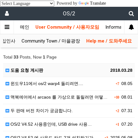
Powered by
Translate
OS/2
메인
User Community / 사용자모임
Information 
/ 가입인사
Community Town / 마을광장
Help me / 도와주세요
Total
33
Posts, Now
1
Page
도움 요청 게시판
2018.03.28
윈도우11에서 os/2 warp4 돌리려면....
08.05
+7
맥북에어에서 arcaos 를 가상으로 돌릴려면 어떻게 …
08.01
+10
두 판매 버전 차이가 궁금합니다.
07.31
+2
OS/2 V4.52 사용중인데, USB drive 사용…
07.20
+1
OS/2 V4.52 에 사운드 카드 2개 설치하기가 어…
2025.05.08