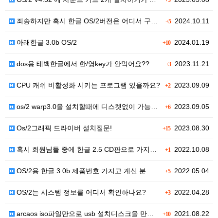
+3
죄송하지만 혹시 한글 OS/2버전은 어디서 구해야 하나…
2024.10.11
+5
아래한글 3.0b OS/2
2024.01.19
+10
dos용 태백한글에서 한/영key가 안먹어요??
2023.11.21
+3
CPU 캐쉬 비활성화 시키는 프로그램 있을까요?
2023.09.09
+2
os/2 warp3.0을 설치할때에 디스켓없이 가능할까…
2023.09.05
+6
Os/2그래픽 드라이버 설치질문!
2023.08.30
+15
혹시 회원님들 중에 한글 2.5 CD판으로 가지고 계신…
2022.10.08
+1
OS/2용 한글 3.0b 제품번호 가지고 계신 분 있나…
2022.05.04
+5
OS/2는 시스템 정보를 어디서 확인하나요?
2022.04.28
+3
arcaos iso파일만으로 usb 설치디스크을 만들고…
2021.08.22
+10