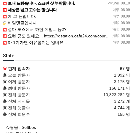
보내 드렸습니다. 스크린 샷 부탁합니다.
PMShell
08.10
세상은 넓고 고수는 많습니다.
마루
08.09
예 그 듄입니다.
마루
08.09
비밀댓글입니다.
海印
08.09
설마 도스에서 하던 게임... 듄2?
海印
08.09
요런 곳도 있네요... https://rgstation.cafe24.com/course_tip/306500
海印
08.08
아 1기가면 여유롭지는 않네요...
마루
08.08
State
현재 접속자
67 명
오늘 방문자
1,992 명
어제 방문자
3,175 명
최대 방문자
166,171 명
전체 방문자
10,823,282 명
전체 게시물
3,272 개
전체 댓글수
4,744 개
전체 회원수
155 명
- 쇼핑몰 :
Softbox