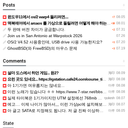
Posts
+
윈도우11에서 os/2 warp4 돌리려면....
08.05
+7
맥북에어에서 arcaos 를 가상으로 돌릴려면 어떻게 해야 하는 지요?
08.01
+10
두 판매 버전 차이가 궁금합니다.
07.31
+2
Join us in San Antonio at Warpstock 2026
07.26
OS/2 V4.52 사용중인데, USB drive 사용 가능한지요?
07.20
+1
GhostBSD(와 FreeBSD)의 마우스 문제
07.19
+3
Comments
+
설마 도스에서 하던 게임... 듄2?
海印
08.09
요런 곳도 있네요... https://rgstation.cafe24.com/course_tip/306500
海印
08.08
아 1기가면 여유롭지는 않네요...
마루
08.08
이런 노래가 있습니다 ㅎㅎ https://www.7-star.net/bbs/board.php?bo_table…
마루
08.08
실제 타이북은 1기가이지만 UTM 설정에선 768mb 입니다. 1기가나 그 보다 넘게 설정하면 UTM 에뮬레…
ryukesh
08.07
에고.... 이제 나이가 많아서,,, 이런 가상pc에 설치해보는 것도 귀찮군요.. ㅎㅎ 날씨도 덥고.....…
海印
08.07
아 글고 SATA로 지정해도 됩니다. 저 글 진짜 이상하네요. 옛날꺼 퍼와서 그런거 같은데요.
마루
08.05
State