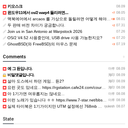
키오스크
08.09
윈도우11에서 os/2 warp4 돌리려면....
08.05
+7
맥북에어에서 arcaos 를 가상으로 돌릴려면 어떻게 해야 하는 지요?
08.01
+10
두 판매 버전 차이가 궁금합니다.
07.31
+2
Join us in San Antonio at Warpstock 2026
07.26
OS/2 V4.52 사용중인데, USB drive 사용 가능한지요?
07.20
+1
GhostBSD(와 FreeBSD)의 마우스 문제
07.19
+3
Comments
+
예 그 듄입니다.
마루
08.09
비밀댓글입니다.
海印
08.09
설마 도스에서 하던 게임... 듄2?
海印
08.09
요런 곳도 있네요... https://rgstation.cafe24.com/course_tip/306500
海印
08.08
아 1기가면 여유롭지는 않네요...
마루
08.08
이런 노래가 있습니다 ㅎㅎ https://www.7-star.net/bbs/board.php?bo_table…
마루
08.08
실제 타이북은 1기가이지만 UTM 설정에선 768mb 입니다. 1기가나 그 보다 넘게 설정하면 UTM 에뮬레…
ryukesh
08.07
State