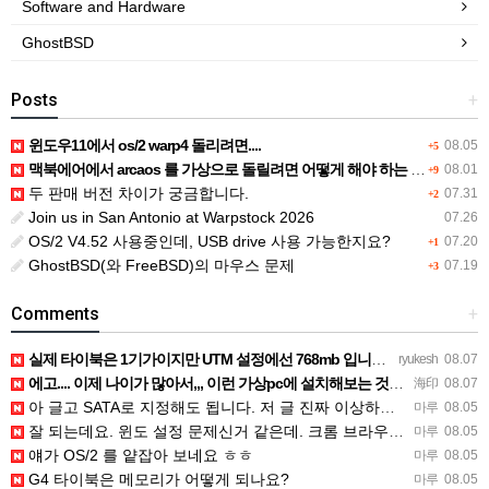
Software and Hardware
GhostBSD
Posts
+
윈도우11에서 os/2 warp4 돌리려면....
08.05
+5
맥북에어에서 arcaos 를 가상으로 돌릴려면 어떻게 해야 하는 지요?
08.01
+9
두 판매 버전 차이가 궁금합니다.
07.31
+2
Join us in San Antonio at Warpstock 2026
07.26
OS/2 V4.52 사용중인데, USB drive 사용 가능한지요?
07.20
+1
GhostBSD(와 FreeBSD)의 마우스 문제
07.19
+3
Comments
+
실제 타이북은 1기가이지만 UTM 설정에선 768mb 입니다. 1기가나 그 보다 넘게 설정하면 UTM 에뮬레…
ryukesh
08.07
에고.... 이제 나이가 많아서,,, 이런 가상pc에 설치해보는 것도 귀찮군요.. ㅎㅎ 날씨도 덥고.....…
海印
08.07
아 글고 SATA로 지정해도 됩니다. 저 글 진짜 이상하네요. 옛날꺼 퍼와서 그런거 같은데요.
마루
08.05
잘 되는데요. 윈도 설정 문제신거 같은데. 크롬 브라우저나 파폭으로 해 보세요
마루
08.05
얘가 OS/2 를 얕잡아 보네요 ㅎㅎ
마루
08.05
G4 타이북은 메모리가 어떻게 되나요?
마루
08.05