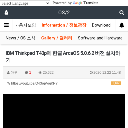
Powered by
Translate
OS/2
munity / 사용자모임
Information / 정보광장
Download / 자료실
News / OS 소식
Gallery / 갤러리
Software and Hardware
IBM Thinkpad T43p에 한글 ArcaOS 5.0.6.2 버전 설치하
기
마루
1
25,622
2020.12.22 11:48
https://youtu.be/O43opVojKPY
6,667