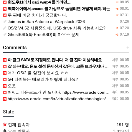
윈도우11에서 os/2 warp4 돌리려면....
08.05
+4
맥북에어에서 arcaos 를 가상으로 돌릴려면 어떻게 해야 하는 지요?
08.01
+8
두 판매 버전 차이가 궁금합니다.
07.31
+2
Join us in San Antonio at Warpstock 2026
07.26
OS/2 V4.52 사용중인데, USB drive 사용 가능한지요?
07.20
+1
GhostBSD(와 FreeBSD)의 마우스 문제
07.19
+3
Comments
+
아 글고 SATA로 지정해도 됩니다. 저 글 진짜 이상하네요. 옛날꺼 퍼와서 그런거 같은데요.
마루
08.05
잘 되는데요. 윈도 설정 문제신거 같은데. 크롬 브라우저나 파폭으로 해 보세요
마루
08.05
얘가 OS/2 를 얕잡아 보네요 ㅎㅎ
마루
08.05
G4 타이북은 메모리가 어떻게 되나요?
마루
08.05
오옷.
마루
08.05
어찌... 다운로드가 안 됩니다. https://www.oracle.com/kr/virtualization/…
海印
08.05
https://www.oracle.com/kr/virtualization/technologies/vm/dow…
海印
08.05
State
현재 접속자
191 명
오늘 방문자
3,839 명