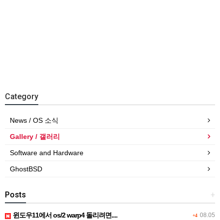
Category
News / OS 소식
Gallery / 갤러리
Software and Hardware
GhostBSD
Posts
+
윈도우11에서 os/2 warp4 돌리려면....
08.05
+4