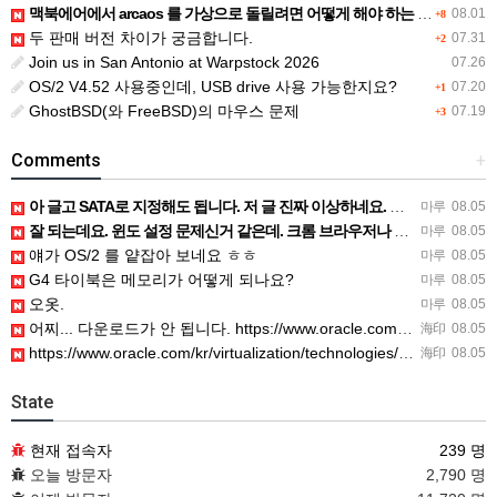
맥북에어에서 arcaos 를 가상으로 돌릴려면 어떻게 해야 하는 지요?
08.01
+8
두 판매 버전 차이가 궁금합니다.
07.31
+2
Join us in San Antonio at Warpstock 2026
07.26
OS/2 V4.52 사용중인데, USB drive 사용 가능한지요?
07.20
+1
GhostBSD(와 FreeBSD)의 마우스 문제
07.19
+3
Comments
+
아 글고 SATA로 지정해도 됩니다. 저 글 진짜 이상하네요. 옛날꺼 퍼와서 그런거 같은데요.
마루
08.05
잘 되는데요. 윈도 설정 문제신거 같은데. 크롬 브라우저나 파폭으로 해 보세요
마루
08.05
얘가 OS/2 를 얕잡아 보네요 ㅎㅎ
마루
08.05
G4 타이북은 메모리가 어떻게 되나요?
마루
08.05
오옷.
마루
08.05
어찌... 다운로드가 안 됩니다. https://www.oracle.com/kr/virtualization/…
海印
08.05
https://www.oracle.com/kr/virtualization/technologies/vm/dow…
海印
08.05
State
현재 접속자
239 명
오늘 방문자
2,790 명