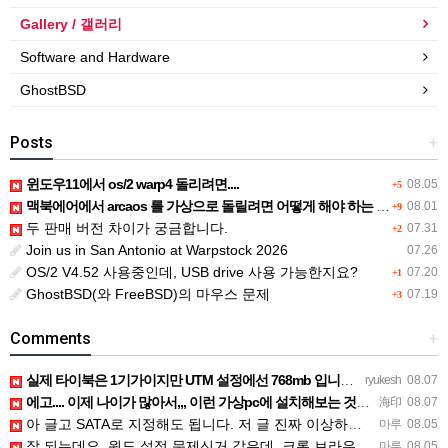
Gallery / 갤러리
Software and Hardware
GhostBSD
Posts
+
윈도우11에서 os/2 warp4 돌리려면....
08.05
+5
맥북에어에서 arcaos 를 가상으로 돌릴려면 어떻게 해야 하는 지요?
08.01
+9
두 판매 버전 차이가 궁금합니다.
07.31
+2
Join us in San Antonio at Warpstock 2026
07.26
OS/2 V4.52 사용중인데, USB drive 사용 가능한지요?
07.20
+1
GhostBSD(와 FreeBSD)의 마우스 문제
07.19
+3
Comments
+
실제 타이북은 1기가이지만 UTM 설정에선 768mb 입니다. 1기가나 그 보다 넘게 설정하면 UTM 에뮬레…
ryukesh
08.07
에고.... 이제 나이가 많아서,,, 이런 가상pc에 설치해보는 것도 귀찮군요.. ㅎㅎ 날씨도 덥고.....…
海印
08.07
아 글고 SATA로 지정해도 됩니다. 저 글 진짜 이상하네요. 옛날꺼 퍼와서 그런거 같은데요.
마루
08.05
잘 되는데요. 윈도 설정 문제신거 같은데. 크롬 브라우저나 파폭으로 해 보세요
마루
08.05