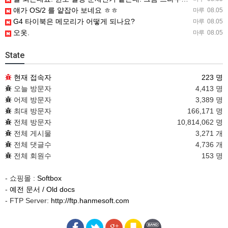
얘가 OS/2 를 얕잡아 보네요 ㅎㅎ
마루
08.05
G4 타이북은 메모리가 어떻게 되나요?
마루
08.05
오옷.
마루
08.05
State
현재 접속자
223 명
오늘 방문자
4,413 명
어제 방문자
3,389 명
최대 방문자
166,171 명
전체 방문자
10,814,062 명
전체 게시물
3,271 개
전체 댓글수
4,736 개
전체 회원수
153 명
- 쇼핑몰 :
Softbox
-
예전 문서 / Old docs
- FTP Server:
http://ftp.hanmesoft.com