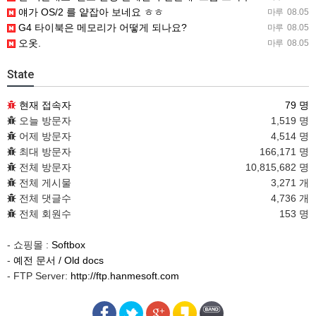
얘가 OS/2 를 얕잡아 보네요 ㅎㅎ
마루
08.05
G4 타이북은 메모리가 어떻게 되나요?
마루
08.05
오옷.
마루
08.05
State
현재 접속자
79 명
오늘 방문자
1,519 명
어제 방문자
4,514 명
최대 방문자
166,171 명
전체 방문자
10,815,682 명
전체 게시물
3,271 개
전체 댓글수
4,736 개
전체 회원수
153 명
- 쇼핑몰 :
Softbox
-
예전 문서 / Old docs
- FTP Server:
http://ftp.hanmesoft.com