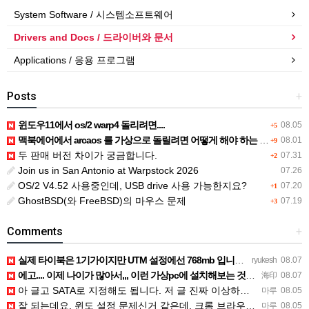
System Software / 시스템소프트웨어
Drivers and Docs / 드라이버와 문서
Applications / 응용 프로그램
Posts
+
윈도우11에서 os/2 warp4 돌리려면....
08.05
+5
맥북에어에서 arcaos 를 가상으로 돌릴려면 어떻게 해야 하는 지요?
08.01
+9
두 판매 버전 차이가 궁금합니다.
07.31
+2
Join us in San Antonio at Warpstock 2026
07.26
OS/2 V4.52 사용중인데, USB drive 사용 가능한지요?
07.20
+1
GhostBSD(와 FreeBSD)의 마우스 문제
07.19
+3
Comments
+
실제 타이북은 1기가이지만 UTM 설정에선 768mb 입니다. 1기가나 그 보다 넘게 설정하면 UTM 에뮬레…
ryukesh
08.07
에고.... 이제 나이가 많아서,,, 이런 가상pc에 설치해보는 것도 귀찮군요.. ㅎㅎ 날씨도 덥고.....…
海印
08.07
아 글고 SATA로 지정해도 됩니다. 저 글 진짜 이상하네요. 옛날꺼 퍼와서 그런거 같은데요.
마루
08.05
잘 되는데요. 윈도 설정 문제신거 같은데. 크롬 브라우저나 파폭으로 해 보세요
마루
08.05