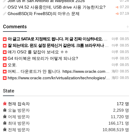
Join us in San Antonio at Warpstock 2026
07.26
OS/2 V4.52 사용중인데, USB drive 사용 가능한지요?
07.20
+1
GhostBSD(와 FreeBSD)의 마우스 문제
07.19
+3
Comments
+
아 글고 SATA로 지정해도 됩니다. 저 글 진짜 이상하네요. 옛날꺼 퍼와서 그런거 같은데요.
마루
08.05
잘 되는데요. 윈도 설정 문제신거 같은데. 크롬 브라우저나 파폭으로 해 보세요
마루
08.05
얘가 OS/2 를 얕잡아 보네요 ㅎㅎ
마루
08.05
G4 타이북은 메모리가 어떻게 되나요?
마루
08.05
오옷.
마루
08.05
어찌... 다운로드가 안 됩니다. https://www.oracle.com/kr/virtualization/…
海印
08.05
https://www.oracle.com/kr/virtualization/technologies/vm/dow…
海印
08.05
State
현재 접속자
172 명
오늘 방문자
2,259 명
어제 방문자
11,720 명
최대 방문자
166,171 명
전체 방문자
10,808,519 명