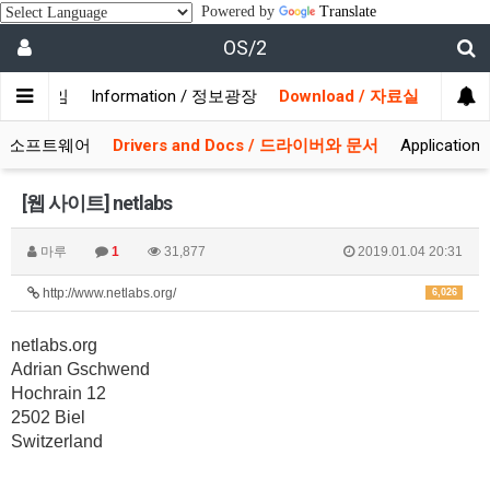
Powered by
Translate
OS/2
/ 사용자모임
Information / 정보광장
Download / 자료실
 시스템소프트웨어
Drivers and Docs / 드라이버와 문서
Applicati
[웹 사이트] netlabs
마루
1
31,877
2019.01.04 20:31
http://www.netlabs.org/
6,026
netlabs.org
Adrian Gschwend
Hochrain 12
2502 Biel
Switzerland