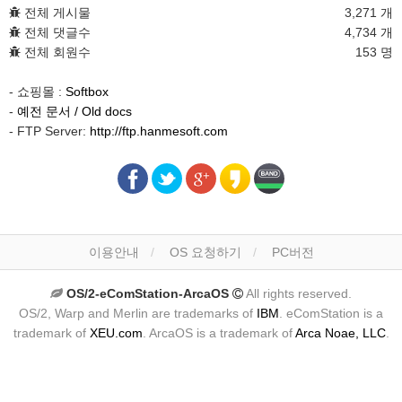
전체 게시물
3,271 개
전체 댓글수
4,734 개
전체 회원수
153 명
- 쇼핑몰 :
Softbox
-
예전 문서 / Old docs
- FTP Server:
http://ftp.hanmesoft.com
이용안내
OS 요청하기
PC버전
OS/2-eComStation-ArcaOS
All rights reserved.
OS/2, Warp and Merlin are trademarks of
IBM
. eComStation is a
trademark of
XEU.com
. ArcaOS is a trademark of
Arca Noae, LLC
.