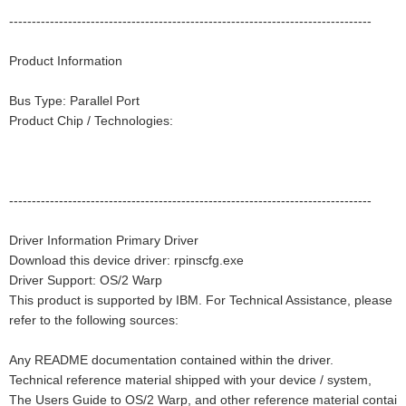
--------------------------------------------------------------------------------
Product Information
Bus Type: Parallel Port
Product Chip / Technologies:
--------------------------------------------------------------------------------
Driver Information Primary Driver
Download this device driver: rpinscfg.exe
Driver Support: OS/2 Warp
This product is supported by IBM. For Technical Assistance, please
refer to the following sources:
Any README documentation contained within the driver.
Technical reference material shipped with your device / system,
The Users Guide to OS/2 Warp, and other reference material contai