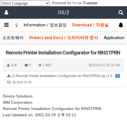
Powered by
Translate
OS/2
/ 사용자모임
Information / 정보광장
Download / 자료실
 시스템소프트웨어
Drivers and Docs / 드라이버와 문서
Applicati
Remote Printer Installation Configurator for RINSTPRN
마루
0
7,993
2024.07.05 22:46
12.Remote Printer Installation Configurator for RINSTPRN.zip (1.5
0
M)
2024.07.05
Device Solutions
IBM Corporation
Remote Printer Installation Configurator for RINSTPRN
Last Updated on: 2001-03-29 오후 03:11