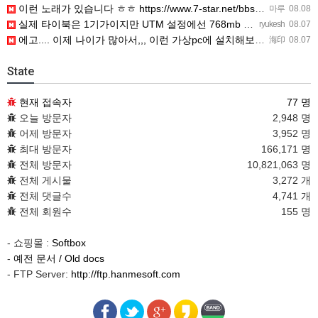
이런 노래가 있습니다 ㅎㅎ https://www.7-star.net/bbs/board.php?bo_table…
마루
08.08
실제 타이북은 1기가이지만 UTM 설정에선 768mb 입니다. 1기가나 그 보다 넘게 설정하면 UTM 에뮬레…
ryukesh
08.07
에고.... 이제 나이가 많아서,,, 이런 가상pc에 설치해보는 것도 귀찮군요.. ㅎㅎ 날씨도 덥고.....…
海印
08.07
State
현재 접속자
77 명
오늘 방문자
2,948 명
어제 방문자
3,952 명
최대 방문자
166,171 명
전체 방문자
10,821,063 명
전체 게시물
3,272 개
전체 댓글수
4,741 개
전체 회원수
155 명
- 쇼핑몰 :
Softbox
-
예전 문서 / Old docs
- FTP Server:
http://ftp.hanmesoft.com