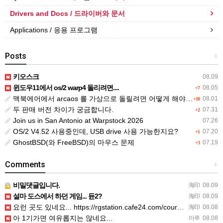
Drivers and Docs / 드라이버와 문서
Applications / 응용 프로그램
Posts
+
키오스크
08.09
윈도우11에서 os/2 warp4 돌리려면....
08.05
+7
맥북에어에서 arcaos 를 가상으로 돌릴려면 어떻게 해야 하는 지요?
08.01
+10
두 판매 버전 차이가 궁금합니다.
07.31
+2
Join us in San Antonio at Warpstock 2026
07.26
OS/2 V4.52 사용중인데, USB drive 사용 가능한지요?
07.20
+1
GhostBSD(와 FreeBSD)의 마우스 문제
07.19
+3
Comments
+
비밀댓글입니다.
海印
08.09
설마 도스에서 하던 게임... 듄2?
海印
08.09
요런 곳도 있네요... https://rgstation.cafe24.com/course_tip/306500
海印
08.08
아 1기가면 여유롭지는 않네요...
마루
08.08