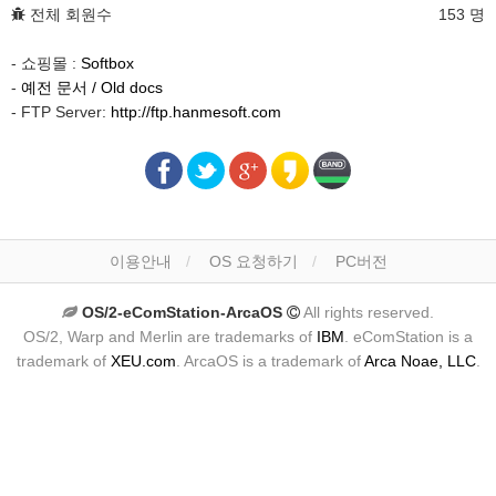
전체 회원수
153 명
- 쇼핑몰 :
Softbox
-
예전 문서 / Old docs
- FTP Server:
http://ftp.hanmesoft.com
이용안내
OS 요청하기
PC버전
OS/2-eComStation-ArcaOS
All rights reserved.
OS/2, Warp and Merlin are trademarks of
IBM
. eComStation is a
trademark of
XEU.com
. ArcaOS is a trademark of
Arca Noae, LLC
.