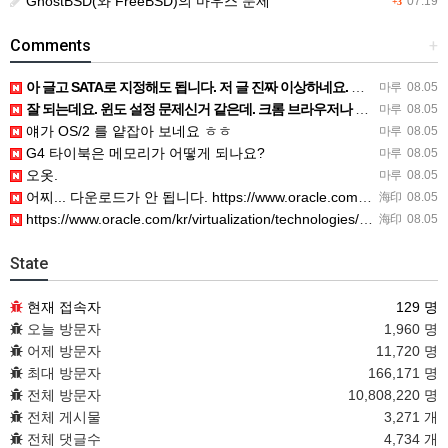
GhostBSD(와 FreeBSD)의 마우스 문제
07.19
+3
Comments
+
아 글고 SATA로 지정해도 됩니다. 저 글 진짜 이상하네요. 옛날꺼 퍼와서 그런거 같은데요.
마루
08.05
잘 되는데요. 윈도 설정 문제신거 같은데. 크롬 브라우저나 파폭으로 해 보세요
마루
08.05
얘가 OS/2 를 얕잡아 보네요 ㅎㅎ
마루
08.05
G4 타이북은 메모리가 어떻게 되나요?
마루
08.05
오옷.
마루
08.05
어찌... 다운로드가 안 됩니다. https://www.oracle.com/kr/virtualization/…
海印
08.05
https://www.oracle.com/kr/virtualization/technologies/vm/dow…
海印
08.05
State
현재 접속자
129 명
오늘 방문자
1,960 명
어제 방문자
11,720 명
최대 방문자
166,171 명
전체 방문자
10,808,220 명
전체 게시물
3,271 개
전체 댓글수
4,734 개