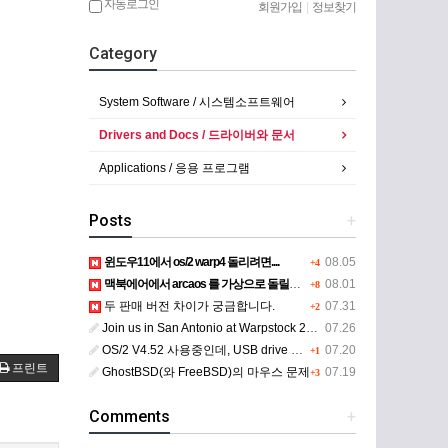
자동로그인
회원가입
|
정보찾기
Category
System Software / 시스템소프트웨어
Drivers and Docs / 드라이버와 문서
Applications / 응용 프로그램
Posts
+
윈도우11에서 os/2 warp4 돌리려면....
08.05
+4
맥북에어에서 arcaos 를 가상으로 돌릴려면 어떻게 해야 하는 지요?
08.01
+8
두 판매 버전 차이가 궁금합니다.
07.31
+2
Join us in San Antonio at Warpstock 2026
07.26
OS/2 V4.52 사용중인데, USB drive 사용 가능한지요?
07.20
+1
프린트
GhostBSD(와 FreeBSD)의 마우스 문제
07.19
+3
Comments
+