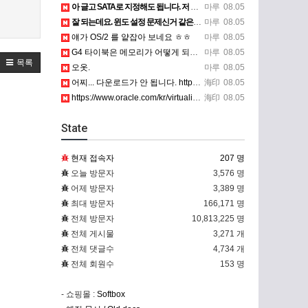
아 글고 SATA로 지정해도 됩니다. 저 글 진짜 이상하네요. 옛날꺼 퍼와서 그런거 같은데요.
마루
08.05
잘 되는데요. 윈도 설정 문제신거 같은데. 크롬 브라우저나 파폭으로 해 보세요
마루
08.05
얘가 OS/2 를 얕잡아 보네요 ㅎㅎ
마루
08.05
G4 타이북은 메모리가 어떻게 되나요?
마루
08.05
목록
오옷.
마루
08.05
어찌... 다운로드가 안 됩니다. https://www.oracle.com/kr/virtualization/…
海印
08.05
https://www.oracle.com/kr/virtualization/technologies/vm/dow…
海印
08.05
State
현재 접속자
207 명
오늘 방문자
3,576 명
어제 방문자
3,389 명
최대 방문자
166,171 명
전체 방문자
10,813,225 명
전체 게시물
3,271 개
전체 댓글수
4,734 개
전체 회원수
153 명
- 쇼핑몰 :
Softbox