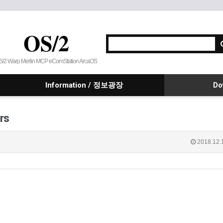
OS/2
S/2 Warp Merlin MCP eComStation ArcaOS
Information / 정보광장
Do
rs
2018.12.