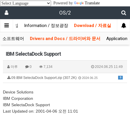
Powered by
Translate
OS/2
/ 사용자모임
Information / 정보광장
Download / 자료실
 시스템소프트웨어
Drivers and Docs / 드라이버와 문서
Applicati
IBM SelectaDock Support
마루
0
7,134
2024.06.25 11:49
09.IBM SelectaDock Support.zip (307.2K)
0
2024.06.25
Device Solutions
IBM Corporation
IBM SelectaDock Support
Last Updated on: 2001-04-06 오전 11:01