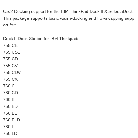
OS/2 Docking support for the IBM ThinkPad Dock II & SelectaDock
This package supports basic warm-docking and hot-swapping supp
ort for:
Dock II Dock Station for IBM Thinkpads:
755 CE
755 CSE
755 CD
755 CV
755 CDV
755 CX
760 C
760 CD
760 E
760 ED
760 EL
760 ELD
760 L
760 LD