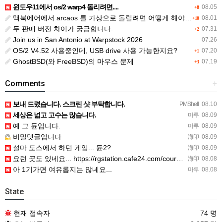
윈도우11에서 os/2 warp4 돌리려면....
08.05
+8
맥북에어에서 arcaos 를 가상으로 돌릴려면 어떻게 해야 하는 지요?
08.01
+10
두 판매 버전 차이가 궁금합니다.
07.31
+2
Join us in San Antonio at Warpstock 2026
07.26
OS/2 V4.52 사용중인데, USB drive 사용 가능한지요?
07.20
+1
GhostBSD(와 FreeBSD)의 마우스 문제
07.19
+3
Comments
+
보내 드렸습니다. 스크린 샷 부탁합니다.
PMShell
08.10
세상은 넓고 고수는 많습니다.
마루
08.09
예 그 듄입니다.
마루
08.09
비밀댓글입니다.
海印
08.09
설마 도스에서 하던 게임... 듄2?
海印
08.09
요런 곳도 있네요... https://rgstation.cafe24.com/course_tip/306500
海印
08.08
아 1기가면 여유롭지는 않네요...
마루
08.08
State
현재 접속자
74 명