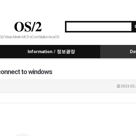
OS/2
S/2 Warp Merlin MCP eComStation ArcaOS
Information / 정보광장
Do
 connect to windows
2023.03.