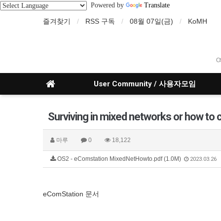
Powered by
Translate
즐겨찾기
RSS 구독
08월 07일(금)
KoMH
O
User Community / 사용자모임
Surviving in mixed networks or how to
마루
0
18,122
OS2 - eComstation MixedNetHowto.pdf (1.0M)
2023.03.26
eComStation 문서