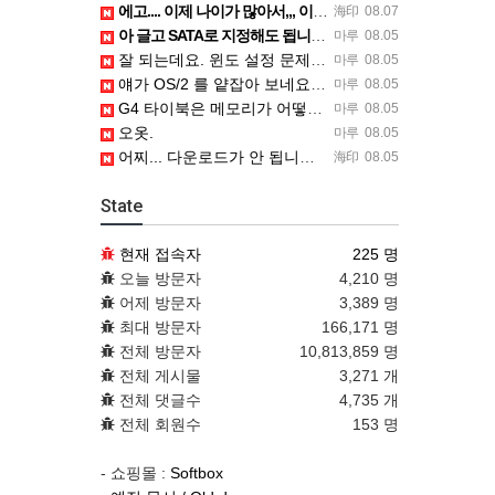
에고.... 이제 나이가 많아서,,, 이런 가상pc에 설치해보는 것도 귀찮군요.. ㅎㅎ 날씨도 덥고.....…
海印
08.07
아 글고 SATA로 지정해도 됩니다. 저 글 진짜 이상하네요. 옛날꺼 퍼와서 그런거 같은데요.
마루
08.05
잘 되는데요. 윈도 설정 문제신거 같은데. 크롬 브라우저나 파폭으로 해 보세요
마루
08.05
얘가 OS/2 를 얕잡아 보네요 ㅎㅎ
마루
08.05
G4 타이북은 메모리가 어떻게 되나요?
마루
08.05
오옷.
마루
08.05
어찌... 다운로드가 안 됩니다. https://www.oracle.com/kr/virtualization/…
海印
08.05
State
현재 접속자
225 명
오늘 방문자
4,210 명
어제 방문자
3,389 명
최대 방문자
166,171 명
전체 방문자
10,813,859 명
전체 게시물
3,271 개
전체 댓글수
4,735 개
전체 회원수
153 명
- 쇼핑몰 :
Softbox