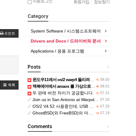
자동로그인
회원가입
|
정보찾기
Category
System Software / 시스템소프트웨어
프린트
Drivers and Docs / 드라이버와 문서
Applications / 응용 프로그램
Posts
+
윈도우11에서 os/2 warp4 돌리려면....
08.05
+5
목록
맥북에어에서 arcaos 를 가상으로 돌릴려면 어떻게 해야 하는 지요?
08.01
+8
두 판매 버전 차이가 궁금합니다.
07.31
+2
Join us in San Antonio at Warpstock 2026
07.26
OS/2 V4.52 사용중인데, USB drive 사용 가능한지요?
07.20
+1
GhostBSD(와 FreeBSD)의 마우스 문제
07.19
+3
Comments
+