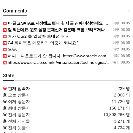
Comments
+
아 글고 SATA로 지정해도 됩니다. 저 글 진짜 이상하네요. 옛날꺼 퍼와서 그런거 같은데요.
마루
08.05
잘 되는데요. 윈도 설정 문제신거 같은데. 크롬 브라우저나 파폭으로 해 보세요
마루
08.05
얘가 OS/2 를 얕잡아 보네요 ㅎㅎ
마루
08.05
G4 타이북은 메모리가 어떻게 되나요?
마루
08.05
오옷.
마루
08.05
어찌... 다운로드가 안 됩니다. https://www.oracle.com/kr/virtualization/…
海印
08.05
https://www.oracle.com/kr/virtualization/technologies/vm/dow…
海印
08.05
State
현재 접속자
229 명
오늘 방문자
2,006 명
어제 방문자
11,720 명
최대 방문자
166,171 명
전체 방문자
10,808,266 명
전체 게시물
3,271 개
전체 댓글수
4,734 개