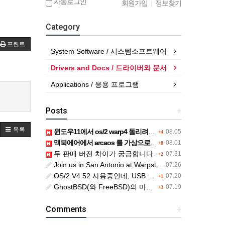
자동로그인
회원가입
|
정보찾기
Category
프린트
System Software / 시스템소프트웨어
Drivers and Docs / 드라이버와 문서
Applications / 응용 프로그램
Posts
+
목록
윈도우11에서 os/2 warp4 돌리려면....
08.05
+4
맥북에어에서 arcaos 를 가상으로 돌릴려면 어떻게 해야 하는 지요?
08.01
+8
두 판매 버전 차이가 궁금합니다.
07.31
+2
Join us in San Antonio at Warpstock 2026
07.26
OS/2 V4.52 사용중인데, USB drive 사용 가능한지요?
07.20
+1
GhostBSD(와 FreeBSD)의 마우스 문제
07.19
+3
Comments
+