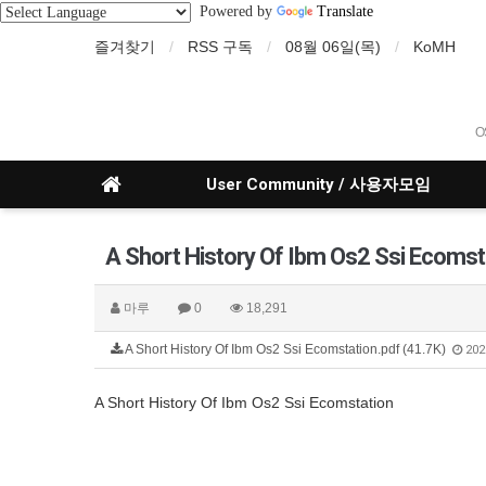
Powered by
Translate
즐겨찾기
RSS 구독
08월 06일(목)
KoMH
O
User Community / 사용자모임
A Short History Of Ibm Os2 Ssi Ecomst
마루
0
18,291
A Short History Of Ibm Os2 Ssi Ecomstation.pdf (41.7K)
202
A Short History Of Ibm Os2 Ssi Ecomstation