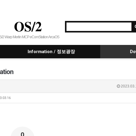
OS/2
S/2 Warp Merlin MCP eComStation ArcaOS
Information / 정보광장
Do
ation
2023.03.
3.03.16
0