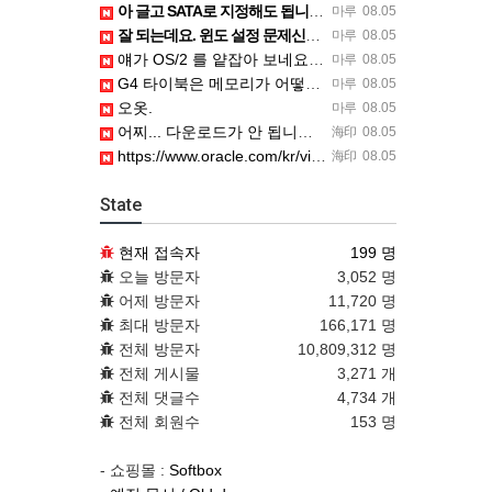
아 글고 SATA로 지정해도 됩니다. 저 글 진짜 이상하네요. 옛날꺼 퍼와서 그런거 같은데요.
마루
08.05
잘 되는데요. 윈도 설정 문제신거 같은데. 크롬 브라우저나 파폭으로 해 보세요
마루
08.05
얘가 OS/2 를 얕잡아 보네요 ㅎㅎ
마루
08.05
G4 타이북은 메모리가 어떻게 되나요?
마루
08.05
오옷.
마루
08.05
어찌... 다운로드가 안 됩니다. https://www.oracle.com/kr/virtualization/…
海印
08.05
https://www.oracle.com/kr/virtualization/technologies/vm/dow…
海印
08.05
State
현재 접속자
199 명
오늘 방문자
3,052 명
어제 방문자
11,720 명
최대 방문자
166,171 명
전체 방문자
10,809,312 명
전체 게시물
3,271 개
전체 댓글수
4,734 개
전체 회원수
153 명
- 쇼핑몰 :
Softbox