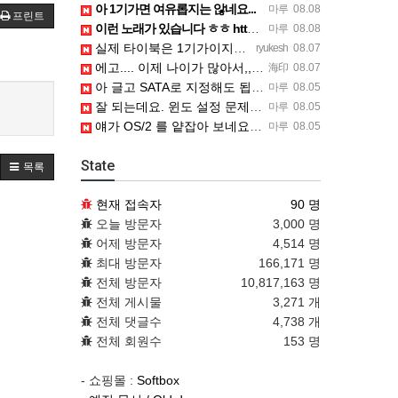
아 1기가면 여유롭지는 않네요...
마루
08.08
프린트
이런 노래가 있습니다 ㅎㅎ https://www.7-star.net/bbs/board.php?bo_table…
마루
08.08
실제 타이북은 1기가이지만 UTM 설정에선 768mb 입니다. 1기가나 그 보다 넘게 설정하면 UTM 에뮬레…
ryukesh
08.07
에고.... 이제 나이가 많아서,,, 이런 가상pc에 설치해보는 것도 귀찮군요.. ㅎㅎ 날씨도 덥고.....…
海印
08.07
아 글고 SATA로 지정해도 됩니다. 저 글 진짜 이상하네요. 옛날꺼 퍼와서 그런거 같은데요.
마루
08.05
잘 되는데요. 윈도 설정 문제신거 같은데. 크롬 브라우저나 파폭으로 해 보세요
마루
08.05
얘가 OS/2 를 얕잡아 보네요 ㅎㅎ
마루
08.05
State
목록
현재 접속자
90 명
오늘 방문자
3,000 명
어제 방문자
4,514 명
최대 방문자
166,171 명
전체 방문자
10,817,163 명
전체 게시물
3,271 개
전체 댓글수
4,738 개
전체 회원수
153 명
- 쇼핑몰 :
Softbox