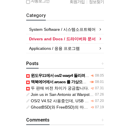
자동로그인
회원가입
|
정보찾기
Category
System Software / 시스템소프트웨어
Drivers and Docs / 드라이버와 문서
Applications / 응용 프로그램
Posts
+
윈도우11에서 os/2 warp4 돌리려면....
08.05
+6
맥북에어에서 arcaos 를 가상으로 돌릴려면 어떻게 해야 하는 지요?
08.01
+10
두 판매 버전 차이가 궁금합니다.
07.31
+2
Join us in San Antonio at Warpstock 2026
07.26
OS/2 V4.52 사용중인데, USB drive 사용 가능한지요?
07.20
+1
GhostBSD(와 FreeBSD)의 마우스 문제
07.19
+3
Comments
+