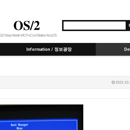
OS/2
S/2 Warp Merlin MCP eComStation ArcaOS
Information / 정보광장
Do
2022.10.