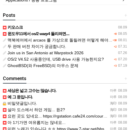
Applications / 응용 프로그램
Posts
+
키오스크
08.09
윈도우11에서 os/2 warp4 돌리려면....
08.05
+8
맥북에어에서 arcaos 를 가상으로 돌릴려면 어떻게 해야 하는 지요?
08.01
+10
두 판매 버전 차이가 궁금합니다.
07.31
+2
Join us in San Antonio at Warpstock 2026
07.26
OS/2 V4.52 사용중인데, USB drive 사용 가능한지요?
07.20
+1
GhostBSD(와 FreeBSD)의 마우스 문제
07.19
+3
Comments
+
세상은 넓고 고수는 많습니다.
마루
08.09
예 그 듄입니다.
마루
08.09
비밀댓글입니다.
海印
08.09
설마 도스에서 하던 게임... 듄2?
海印
08.09
요런 곳도 있네요... https://rgstation.cafe24.com/course_tip/306500
海印
08.08
아 1기가면 여유롭지는 않네요...
마루
08.08
이런 노래가 있습니다 ㅎㅎ https://www.7-star.net/bbs/board.php?bo_table…
마루
08.08