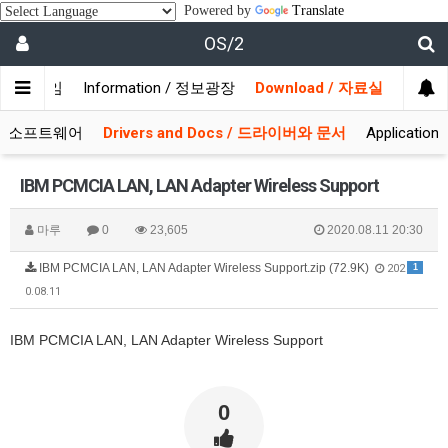
Powered by
Translate
OS/2
/ 사용자모임
Information / 정보광장
Download / 자료실
 시스템소프트웨어
Drivers and Docs / 드라이버와 문서
Applicati
IBM PCMCIA LAN, LAN Adapter Wireless Support
마루
0
23,605
2020.08.11 20:30
IBM PCMCIA LAN, LAN Adapter Wireless Support.zip (72.9K)
1
202
0.08.11
IBM PCMCIA LAN, LAN Adapter Wireless Support
0