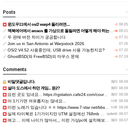
Posts
+
윈도우11에서 os/2 warp4 돌리려면....
08.05
+7
맥북에어에서 arcaos 를 가상으로 돌릴려면 어떻게 해야 하는 지요?
08.01
+10
두 판매 버전 차이가 궁금합니다.
07.31
+2
Join us in San Antonio at Warpstock 2026
07.26
OS/2 V4.52 사용중인데, USB drive 사용 가능한지요?
07.20
+1
GhostBSD(와 FreeBSD)의 마우스 문제
07.19
+3
Comments
+
비밀댓글입니다.
海印
08.09
설마 도스에서 하던 게임... 듄2?
海印
08.09
요런 곳도 있네요... https://rgstation.cafe24.com/course_tip/306500
海印
08.08
아 1기가면 여유롭지는 않네요...
마루
08.08
이런 노래가 있습니다 ㅎㅎ https://www.7-star.net/bbs/board.php?bo_table…
마루
08.08
실제 타이북은 1기가이지만 UTM 설정에선 768mb 입니다. 1기가나 그 보다 넘게 설정하면 UTM 에뮬레…
ryukesh
08.07
에고.... 이제 나이가 많아서,,, 이런 가상pc에 설치해보는 것도 귀찮군요.. ㅎㅎ 날씨도 덥고.....…
海印
08.07