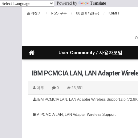
Powered by
Translate
즐겨찾기
RSS 구독
08월 07일(금)
KoMH
O
User Community / 사용자모임
IBM PCMCIA LAN, LAN Adapter Wirel
마루
0
23,551
IBM PCMCIA LAN, LAN Adapter Wireless Support.zip (72.9
IBM PCMCIA LAN, LAN Adapter Wireless Support