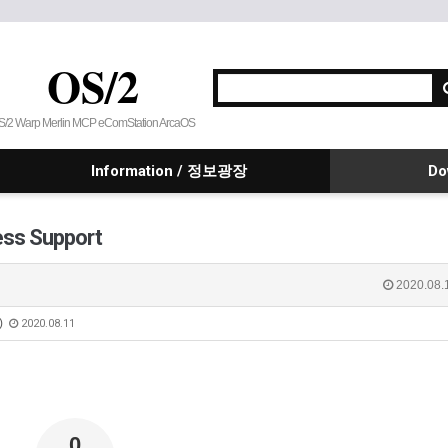
OS/2
S/2 Warp Merlin MCP eComStation ArcaOS
Information / 정보광장
Do
ess Support
2020.08.
K)
2020.08.11
0