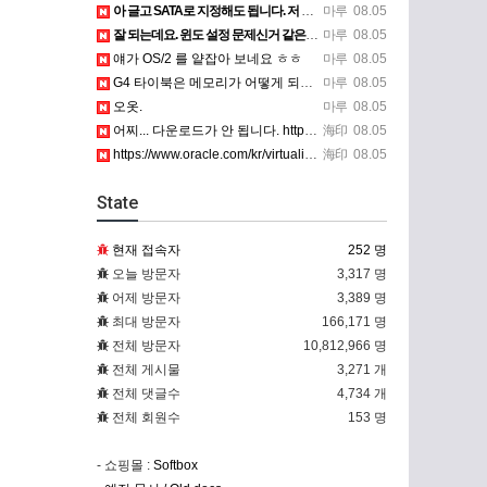
아 글고 SATA로 지정해도 됩니다. 저 글 진짜 이상하네요. 옛날꺼 퍼와서 그런거 같은데요.
마루
08.05
잘 되는데요. 윈도 설정 문제신거 같은데. 크롬 브라우저나 파폭으로 해 보세요
마루
08.05
얘가 OS/2 를 얕잡아 보네요 ㅎㅎ
마루
08.05
G4 타이북은 메모리가 어떻게 되나요?
마루
08.05
오옷.
마루
08.05
어찌... 다운로드가 안 됩니다. https://www.oracle.com/kr/virtualization/…
海印
08.05
https://www.oracle.com/kr/virtualization/technologies/vm/dow…
海印
08.05
State
현재 접속자
252 명
오늘 방문자
3,317 명
어제 방문자
3,389 명
최대 방문자
166,171 명
전체 방문자
10,812,966 명
전체 게시물
3,271 개
전체 댓글수
4,734 개
전체 회원수
153 명
- 쇼핑몰 :
Softbox