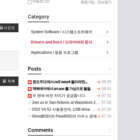
자동로그인
회원가입
|
정보찾기
Category
프린트
System Software / 시스템소프트웨어
Drivers and Docs / 드라이버와 문서
Applications / 응용 프로그램
Posts
+
목록
윈도우11에서 os/2 warp4 돌리려면....
08.05
+4
맥북에어에서 arcaos 를 가상으로 돌릴려면 어떻게 해야 하는 지요?
08.01
+8
두 판매 버전 차이가 궁금합니다.
07.31
+2
Join us in San Antonio at Warpstock 2026
07.26
OS/2 V4.52 사용중인데, USB drive 사용 가능한지요?
07.20
+1
GhostBSD(와 FreeBSD)의 마우스 문제
07.19
+3
Comments
+