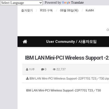
Powered by
Translate
즐겨찾기
RSS 구독
08월 06일(목)
KoMH
O
User Community / 사용자모임
IBM LAN Mini-PCI Wireless Support
마루
0
22,737
IBM LAN Mini-PCI Wireless Support -22P7701 T23／T30.zi
IBM LAN Mini-PCI Wireless Support -22P7701 T23／T30