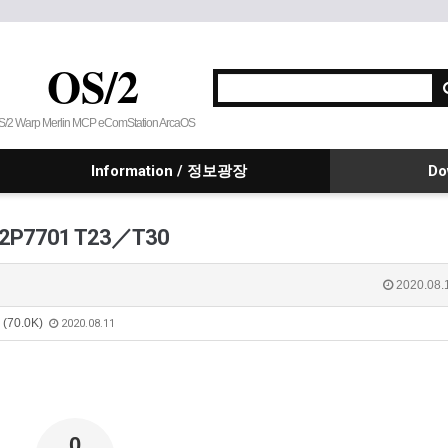
OS/2
S/2 Warp Merlin MCP eComStation ArcaOS
Information / 정보광장
Do
 -22P7701 T23／T30
2020.08.
p (70.0K)
2020.08.11
0