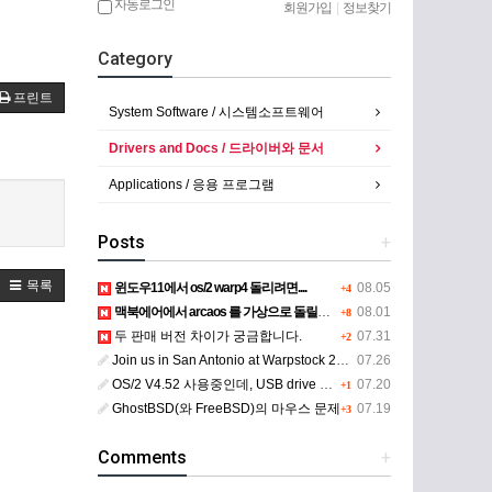
자동로그인
회원가입
|
정보찾기
Category
프린트
System Software / 시스템소프트웨어
Drivers and Docs / 드라이버와 문서
Applications / 응용 프로그램
Posts
+
목록
윈도우11에서 os/2 warp4 돌리려면....
08.05
+4
맥북에어에서 arcaos 를 가상으로 돌릴려면 어떻게 해야 하는 지요?
08.01
+8
두 판매 버전 차이가 궁금합니다.
07.31
+2
Join us in San Antonio at Warpstock 2026
07.26
OS/2 V4.52 사용중인데, USB drive 사용 가능한지요?
07.20
+1
GhostBSD(와 FreeBSD)의 마우스 문제
07.19
+3
Comments
+