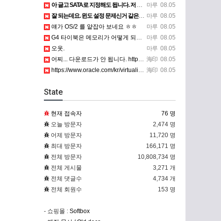
아 글고 SATA로 지정해도 됩니다. 저 글 진짜 이상하네요. 옛날꺼 퍼와서 그런거 같은데요.
마루
08.05
잘 되는데요. 윈도 설정 문제신거 같은데. 크롬 브라우저나 파폭으로 해 보세요
마루
08.05
얘가 OS/2 를 얕잡아 보네요 ㅎㅎ
마루
08.05
G4 타이북은 메모리가 어떻게 되나요?
마루
08.05
오옷.
마루
08.05
어찌... 다운로드가 안 됩니다. https://www.oracle.com/kr/virtualization/…
海印
08.05
https://www.oracle.com/kr/virtualization/technologies/vm/dow…
海印
08.05
State
현재 접속자
76 명
오늘 방문자
2,474 명
어제 방문자
11,720 명
최대 방문자
166,171 명
전체 방문자
10,808,734 명
전체 게시물
3,271 개
전체 댓글수
4,734 개
전체 회원수
153 명
- 쇼핑몰 :
Softbox