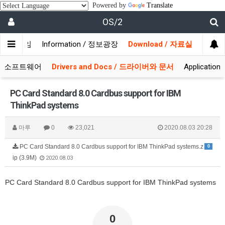
Powered by
Translate
OS/2
/ 사용자모임
Information / 정보광장
Download / 자료실
 시스템소프트웨어
Drivers and Docs / 드라이버와 문서
Applicati
PC Card Standard 8.0 Cardbus support for IBM
ThinkPad systems
마루
0
23,021
2020.08.03 20:28
PC Card Standard 8.0 Cardbus support for IBM ThinkPad systems.z
0
ip (3.9M)
2020.08.03
PC Card Standard 8.0 Cardbus support for IBM ThinkPad systems
0