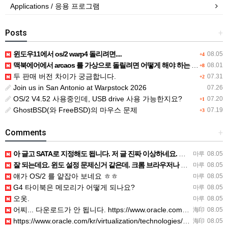
Applications / 응용 프로그램
Posts
+
윈도우11에서 os/2 warp4 돌리려면....
08.05
+4
맥북에어에서 arcaos 를 가상으로 돌릴려면 어떻게 해야 하는 지요?
08.01
+8
두 판매 버전 차이가 궁금합니다.
07.31
+2
Join us in San Antonio at Warpstock 2026
07.26
OS/2 V4.52 사용중인데, USB drive 사용 가능한지요?
07.20
+1
GhostBSD(와 FreeBSD)의 마우스 문제
07.19
+3
Comments
+
아 글고 SATA로 지정해도 됩니다. 저 글 진짜 이상하네요. 옛날꺼 퍼와서 그런거 같은데요.
마루
08.05
잘 되는데요. 윈도 설정 문제신거 같은데. 크롬 브라우저나 파폭으로 해 보세요
마루
08.05
얘가 OS/2 를 얕잡아 보네요 ㅎㅎ
마루
08.05
G4 타이북은 메모리가 어떻게 되나요?
마루
08.05
오옷.
마루
08.05
어찌... 다운로드가 안 됩니다. https://www.oracle.com/kr/virtualization/…
海印
08.05
https://www.oracle.com/kr/virtualization/technologies/vm/dow…
海印
08.05