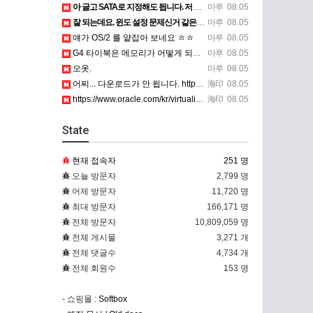
아 글고 SATA로 지정해도 됩니다. 저 글 진짜 이상하네요. 옛날꺼 퍼와서 그런거 같은데요.
마루
08.05
잘 되는데요. 윈도 설정 문제신거 같은데. 크롬 브라우저나 파폭으로 해 보세요
마루
08.05
얘가 OS/2 를 얕잡아 보네요 ㅎㅎ
마루
08.05
G4 타이북은 메모리가 어떻게 되나요?
마루
08.05
오옷.
마루
08.05
어찌... 다운로드가 안 됩니다. https://www.oracle.com/kr/virtualization/…
海印
08.05
https://www.oracle.com/kr/virtualization/technologies/vm/dow…
海印
08.05
State
현재 접속자
251 명
오늘 방문자
2,799 명
어제 방문자
11,720 명
최대 방문자
166,171 명
전체 방문자
10,809,059 명
전체 게시물
3,271 개
전체 댓글수
4,734 개
전체 회원수
153 명
- 쇼핑몰 :
Softbox