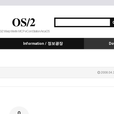
OS/2
S/2 Warp Merlin MCP eComStation ArcaOS
Information / 정보광장
Do
2008.04.
0