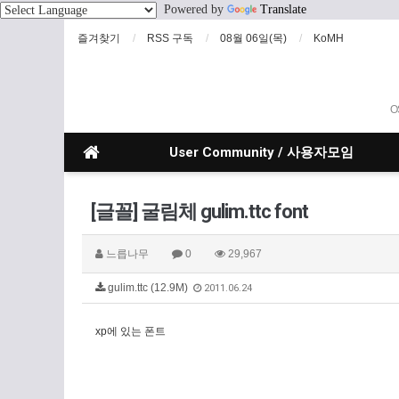
Powered by
Translate
즐겨찾기
RSS 구독
08월 06일(목)
KoMH
O
User Community / 사용자모임
[글꼴] 굴림체 gulim.ttc font
느릅나무
0
29,967
gulim.ttc (12.9M)
2011.06.24
xp에 있는 폰트