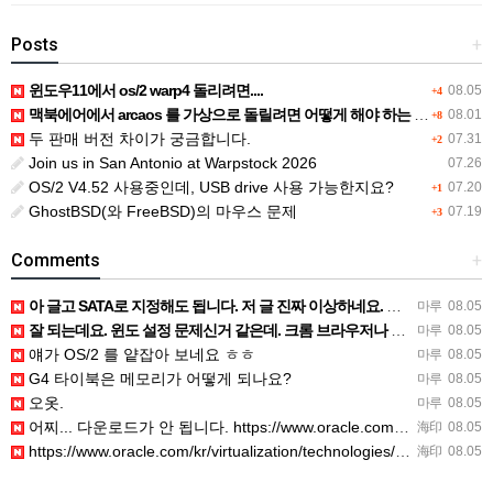
Posts
+
윈도우11에서 os/2 warp4 돌리려면....
08.05
+4
맥북에어에서 arcaos 를 가상으로 돌릴려면 어떻게 해야 하는 지요?
08.01
+8
두 판매 버전 차이가 궁금합니다.
07.31
+2
Join us in San Antonio at Warpstock 2026
07.26
OS/2 V4.52 사용중인데, USB drive 사용 가능한지요?
07.20
+1
GhostBSD(와 FreeBSD)의 마우스 문제
07.19
+3
Comments
+
아 글고 SATA로 지정해도 됩니다. 저 글 진짜 이상하네요. 옛날꺼 퍼와서 그런거 같은데요.
마루
08.05
잘 되는데요. 윈도 설정 문제신거 같은데. 크롬 브라우저나 파폭으로 해 보세요
마루
08.05
얘가 OS/2 를 얕잡아 보네요 ㅎㅎ
마루
08.05
G4 타이북은 메모리가 어떻게 되나요?
마루
08.05
오옷.
마루
08.05
어찌... 다운로드가 안 됩니다. https://www.oracle.com/kr/virtualization/…
海印
08.05
https://www.oracle.com/kr/virtualization/technologies/vm/dow…
海印
08.05