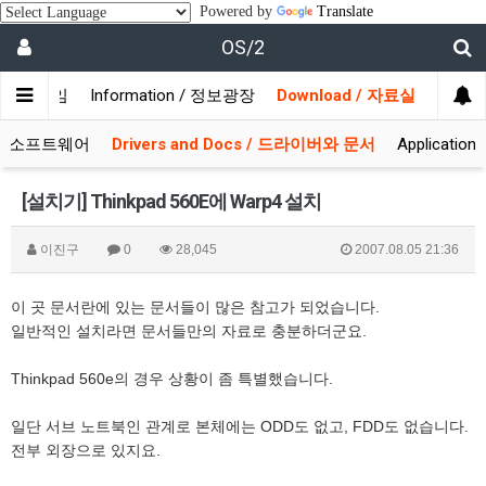
Powered by
Translate
OS/2
/ 사용자모임
Information / 정보광장
Download / 자료실
 시스템소프트웨어
Drivers and Docs / 드라이버와 문서
Applicati
[설치기] Thinkpad 560E에 Warp4 설치
이진구
0
28,045
2007.08.05 21:36
이 곳 문서란에 있는 문서들이 많은 참고가 되었습니다.
일반적인 설치라면 문서들만의 자료로 충분하더군요.
Thinkpad 560e의 경우 상황이 좀 특별했습니다.
일단 서브 노트북인 관계로 본체에는 ODD도 없고, FDD도 없습니다.
전부 외장으로 있지요.