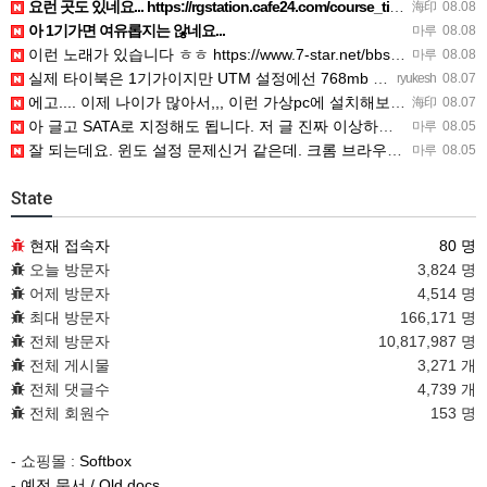
요런 곳도 있네요... https://rgstation.cafe24.com/course_tip/306500
海印
08.08
아 1기가면 여유롭지는 않네요...
마루
08.08
이런 노래가 있습니다 ㅎㅎ https://www.7-star.net/bbs/board.php?bo_table…
마루
08.08
실제 타이북은 1기가이지만 UTM 설정에선 768mb 입니다. 1기가나 그 보다 넘게 설정하면 UTM 에뮬레…
ryukesh
08.07
에고.... 이제 나이가 많아서,,, 이런 가상pc에 설치해보는 것도 귀찮군요.. ㅎㅎ 날씨도 덥고.....…
海印
08.07
아 글고 SATA로 지정해도 됩니다. 저 글 진짜 이상하네요. 옛날꺼 퍼와서 그런거 같은데요.
마루
08.05
잘 되는데요. 윈도 설정 문제신거 같은데. 크롬 브라우저나 파폭으로 해 보세요
마루
08.05
State
현재 접속자
80 명
오늘 방문자
3,824 명
어제 방문자
4,514 명
최대 방문자
166,171 명
전체 방문자
10,817,987 명
전체 게시물
3,271 개
전체 댓글수
4,739 개
전체 회원수
153 명
- 쇼핑몰 :
Softbox
-
예전 문서 / Old docs