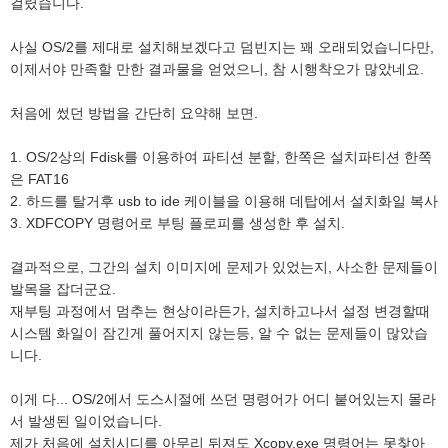
걸렸습니다.
사실 OS/2를 제대로 설치해보겠다고 덤빈지는 꽤 오래되었습니다만,
이제서야 만족할 만한 결과물을 얻었으니, 참 시행착오가 많았네요.
처음에 썼던 방법을 간단히 요약해 보면.
1. OS/2상의 Fdisk를 이용하여 파티션 분할, 한쪽은 설치파티션 한쪽
은 FAT16
2. 하드를 탈거후 usb to ide 케이블을 이용해 데탑에서 설치화일 복사
3. XDFCOPY 명령어로 부팅 플로피를 생성한 후 설치.
결과적으로, 그간의 설치 이미지에 문제가 있었는지, 사소한 문제들이
발목을 잡더군요.
재부팅 과정에서 멈추는 현상이라든가, 설치하고나서 설정 변경할때
시스템 화일이 잠긴게 풀어지지 않는등, 알 수 없는 문제들이 많았습
니다.
이게 다... OS/2에서 도스시절에 쓰던 명령어가 어디 붙어있는지 몰라
서 발생된 일이었습니다.
제가 처음에 설치시디를 아무리 뒤져도 Xcopy.exe 명령어는 못찾아