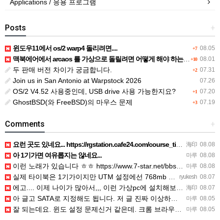
Applications / 응용 프로그램
Posts
+
윈도우11에서 os/2 warp4 돌리려면....
08.05
+7
맥북에어에서 arcaos 를 가상으로 돌릴려면 어떻게 해야 하는 지요?
08.01
+10
두 판매 버전 차이가 궁금합니다.
07.31
+2
Join us in San Antonio at Warpstock 2026
07.26
OS/2 V4.52 사용중인데, USB drive 사용 가능한지요?
07.20
+1
GhostBSD(와 FreeBSD)의 마우스 문제
07.19
+3
Comments
+
요런 곳도 있네요... https://rgstation.cafe24.com/course_tip/306500
海印
08.08
아 1기가면 여유롭지는 않네요...
마루
08.08
이런 노래가 있습니다 ㅎㅎ https://www.7-star.net/bbs/board.php?bo_table…
마루
08.08
실제 타이북은 1기가이지만 UTM 설정에선 768mb 입니다. 1기가나 그 보다 넘게 설정하면 UTM 에뮬레…
ryukesh
08.07
에고.... 이제 나이가 많아서,,, 이런 가상pc에 설치해보는 것도 귀찮군요.. ㅎㅎ 날씨도 덥고.....…
海印
08.07
아 글고 SATA로 지정해도 됩니다. 저 글 진짜 이상하네요. 옛날꺼 퍼와서 그런거 같은데요.
마루
08.05
잘 되는데요. 윈도 설정 문제신거 같은데. 크롬 브라우저나 파폭으로 해 보세요
마루
08.05