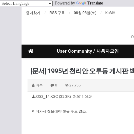
Powered by
Translate
즐겨찾기
RSS 구독
08월 08일(토)
KoMH
O
User Community / 사용자모임
[문서] 1995년 천리안 오투동 게시판 
마루
0
27,756
OS2_14.KSC (31.3K)
2011.06.24
어디가서 찾을래야 찾을 수도 없죠.