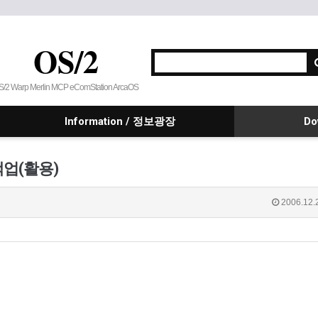
OS/2
S/2 Warp Merlin MCP eComStation ArcaOS
Information / 정보광장
Do
백업(활용)
2006.12.