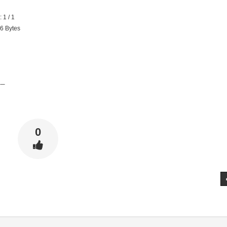
1 / 1
 Bytes
──
0