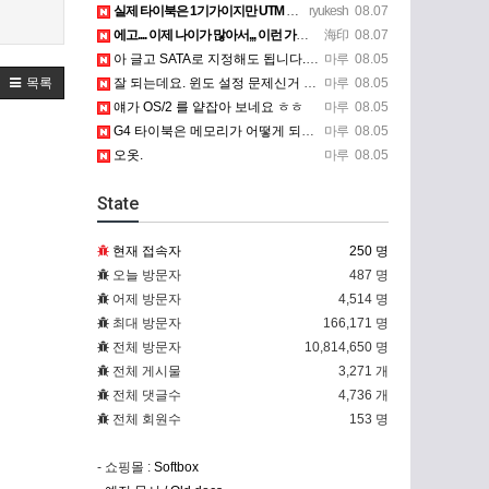
실제 타이북은 1기가이지만 UTM 설정에선 768mb 입니다. 1기가나 그 보다 넘게 설정하면 UTM 에뮬레…
ryukesh
08.07
에고.... 이제 나이가 많아서,,, 이런 가상pc에 설치해보는 것도 귀찮군요.. ㅎㅎ 날씨도 덥고.....…
海印
08.07
아 글고 SATA로 지정해도 됩니다. 저 글 진짜 이상하네요. 옛날꺼 퍼와서 그런거 같은데요.
마루
08.05
목록
잘 되는데요. 윈도 설정 문제신거 같은데. 크롬 브라우저나 파폭으로 해 보세요
마루
08.05
얘가 OS/2 를 얕잡아 보네요 ㅎㅎ
마루
08.05
G4 타이북은 메모리가 어떻게 되나요?
마루
08.05
오옷.
마루
08.05
State
현재 접속자
250 명
오늘 방문자
487 명
어제 방문자
4,514 명
최대 방문자
166,171 명
전체 방문자
10,814,650 명
전체 게시물
3,271 개
전체 댓글수
4,736 개
전체 회원수
153 명
- 쇼핑몰 :
Softbox