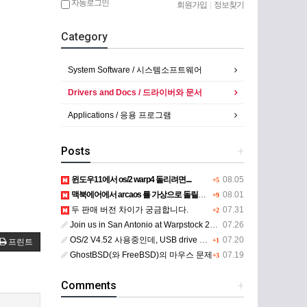
자동로그인
회원가입
|
정보찾기
Category
System Software / 시스템소프트웨어
Drivers and Docs / 드라이버와 문서
Applications / 응용 프로그램
Posts
+
윈도우11에서 os/2 warp4 돌리려면....
08.05
+5
맥북에어에서 arcaos 를 가상으로 돌릴려면 어떻게 해야 하는 지요?
08.01
+9
두 판매 버전 차이가 궁금합니다.
07.31
+2
Join us in San Antonio at Warpstock 2026
07.26
OS/2 V4.52 사용중인데, USB drive 사용 가능한지요?
07.20
+1
프린트
GhostBSD(와 FreeBSD)의 마우스 문제
07.19
+3
Comments
+