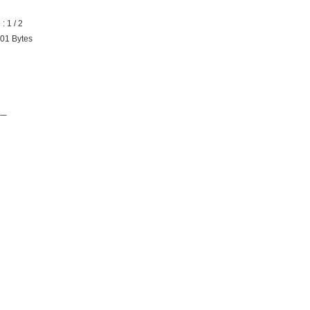
1 / 2
1 Bytes
──