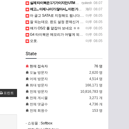
실제 타이북은 1기가이지만 UTM 설정에선 768mb 입니다. 1기가나 그 보다 넘게 설정하면 UTM 에뮬레…
ryukesh
08.07
에고.... 이제 나이가 많아서,,, 이런 가상pc에 설치해보는 것도 귀찮군요.. ㅎㅎ 날씨도 덥고.....…
海印
08.07
아 글고 SATA로 지정해도 됩니다. 저 글 진짜 이상하네요. 옛날꺼 퍼와서 그런거 같은데요.
마루
08.05
잘 되는데요. 윈도 설정 문제신거 같은데. 크롬 브라우저나 파폭으로 해 보세요
마루
08.05
얘가 OS/2 를 얕잡아 보네요 ㅎㅎ
마루
08.05
G4 타이북은 메모리가 어떻게 되나요?
마루
08.05
오옷.
마루
08.05
State
현재 접속자
76 명
오늘 방문자
2,620 명
어제 방문자
4,514 명
최대 방문자
166,171 명
전체 방문자
10,816,783 명
프린트
전체 게시물
3,271 개
전체 댓글수
4,736 개
전체 회원수
153 명
- 쇼핑몰 :
Softbox