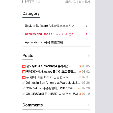
자동로그인
회원가입
|
정보찾기
Category
System Software / 시스템소프트웨어
Drivers and Docs / 드라이버와 문서
Applications / 응용 프로그램
Posts
+
윈도우11에서 os/2 warp4 돌리려면....
08.05
+5
맥북에어에서 arcaos 를 가상으로 돌릴려면 어떻게 해야 하는 지요?
08.01
+9
두 판매 버전 차이가 궁금합니다.
07.31
+2
Join us in San Antonio at Warpstock 2026
07.26
OS/2 V4.52 사용중인데, USB drive 사용 가능한지요?
07.20
+1
GhostBSD(와 FreeBSD)의 마우스 문제
07.19
+3
Comments
+