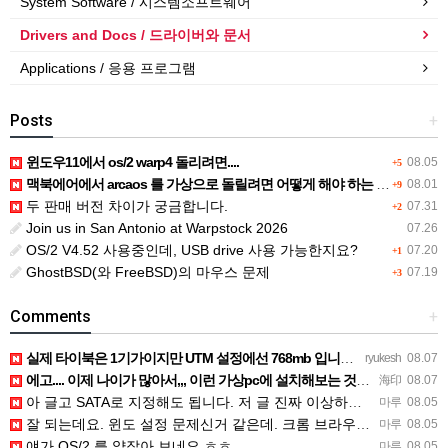
System Software / 시스템소프트웨어
Drivers and Docs / 드라이버와 문서
Applications / 응용 프로그램
Posts
+
윈도우11에서 os/2 warp4 돌리려면....
08.05
+5
맥북에어에서 arcaos 를 가상으로 돌릴려면 어떻게 해야 하는 지요?
08.01
+9
두 판매 버전 차이가 궁금합니다.
07.31
+2
Join us in San Antonio at Warpstock 2026
07.26
OS/2 V4.52 사용중인데, USB drive 사용 가능한지요?
07.20
+1
GhostBSD(와 FreeBSD)의 마우스 문제
07.19
+3
Comments
+
실제 타이북은 1기가이지만 UTM 설정에선 768mb 입니다. 1기가나 그 보다 넘게 설정하면 UTM 에뮬레…
ryukesh
08.07
에고.... 이제 나이가 많아서,,, 이런 가상pc에 설치해보는 것도 귀찮군요.. ㅎㅎ 날씨도 덥고.....…
海印
08.07
아 글고 SATA로 지정해도 됩니다. 저 글 진짜 이상하네요. 옛날꺼 퍼와서 그런거 같은데요.
마루
08.05
잘 되는데요. 윈도 설정 문제신거 같은데. 크롬 브라우저나 파폭으로 해 보세요
마루
08.05
얘가 OS/2 를 얕잡아 보네요 ㅎㅎ
마루
08.05