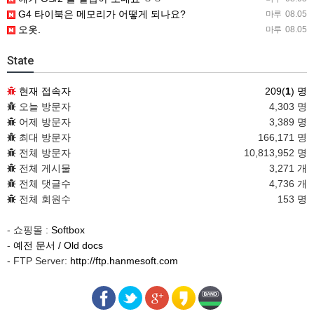
G4 타이북은 메모리가 어떻게 되나요?
마루
08.05
오옷.
마루
08.05
State
현재 접속자
209(
1
) 명
오늘 방문자
4,303 명
어제 방문자
3,389 명
최대 방문자
166,171 명
전체 방문자
10,813,952 명
전체 게시물
3,271 개
전체 댓글수
4,736 개
전체 회원수
153 명
- 쇼핑몰 :
Softbox
-
예전 문서 / Old docs
- FTP Server:
http://ftp.hanmesoft.com