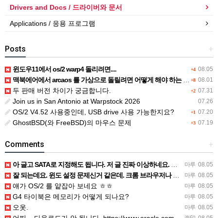
Drivers and Docs / 드라이버와 문서
Applications / 응용 프로그램
Posts
+
윈도우11에서 os/2 warp4 돌리려면....
08.05
+4
맥북에어에서 arcaos 를 가상으로 돌릴려면 어떻게 해야 하는 지요?
08.01
+8
두 판매 버전 차이가 궁금합니다.
07.31
+2
Join us in San Antonio at Warpstock 2026
07.26
OS/2 V4.52 사용중인데, USB drive 사용 가능한지요?
07.20
+1
GhostBSD(와 FreeBSD)의 마우스 문제
07.19
+3
Comments
+
아 글고 SATA로 지정해도 됩니다. 저 글 진짜 이상하네요. 옛날꺼 퍼와서 그런거 같은데요.
마루
08.05
잘 되는데요. 윈도 설정 문제신거 같은데. 크롬 브라우저나 파폭으로 해 보세요
마루
08.05
얘가 OS/2 를 얕잡아 보네요 ㅎㅎ
마루
08.05
G4 타이북은 메모리가 어떻게 되나요?
마루
08.05
오옷.
마루
08.05