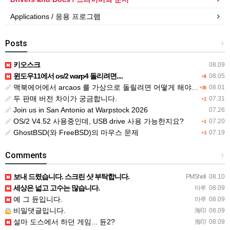
Applications / 응용 프로그램
Posts
+
키오스크
08.09
윈도우11에서 os/2 warp4 돌리려면....
08.05
+8
맥북에어에서 arcaos 를 가상으로 돌릴려면 어떻게 해야 하는 지요?
08.01
+10
두 판매 버전 차이가 궁금합니다.
07.31
+2
Join us in San Antonio at Warpstock 2026
07.26
OS/2 V4.52 사용중인데, USB drive 사용 가능한지요?
07.20
+1
GhostBSD(와 FreeBSD)의 마우스 문제
07.19
+3
Comments
+
보내 드렸습니다. 스크린 샷 부탁합니다.
PMShell
08.10
세상은 넓고 고수는 많습니다.
마루
08.09
예 그 듄입니다.
마루
08.09
비밀댓글입니다.
海印
08.09
설마 도스에서 하던 게임... 듄2?
海印
08.09