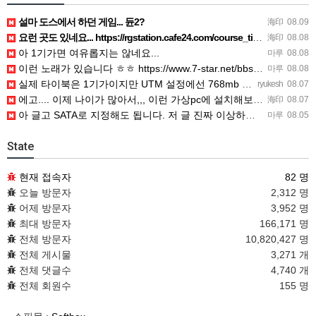
설마 도스에서 하던 게임... 듄2?
海印
08.09
요런 곳도 있네요... https://rgstation.cafe24.com/course_tip/306500
海印
08.08
아 1기가면 여유롭지는 않네요...
마루
08.08
이런 노래가 있습니다 ㅎㅎ https://www.7-star.net/bbs/board.php?bo_table…
마루
08.08
실제 타이북은 1기가이지만 UTM 설정에선 768mb 입니다. 1기가나 그 보다 넘게 설정하면 UTM 에뮬레…
ryukesh
08.07
에고.... 이제 나이가 많아서,,, 이런 가상pc에 설치해보는 것도 귀찮군요.. ㅎㅎ 날씨도 덥고.....…
海印
08.07
아 글고 SATA로 지정해도 됩니다. 저 글 진짜 이상하네요. 옛날꺼 퍼와서 그런거 같은데요.
마루
08.05
State
현재 접속자
82 명
오늘 방문자
2,312 명
어제 방문자
3,952 명
최대 방문자
166,171 명
전체 방문자
10,820,427 명
전체 게시물
3,271 개
전체 댓글수
4,740 개
전체 회원수
155 명