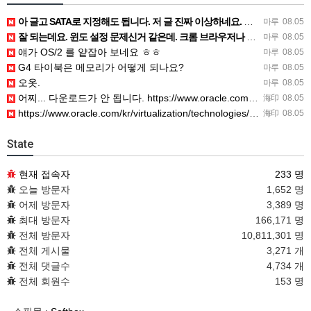
아 글고 SATA로 지정해도 됩니다. 저 글 진짜 이상하네요. 옛날꺼 퍼와서 그런거 같은데요.
마루
08.05
잘 되는데요. 윈도 설정 문제신거 같은데. 크롬 브라우저나 파폭으로 해 보세요
마루
08.05
얘가 OS/2 를 얕잡아 보네요 ㅎㅎ
마루
08.05
G4 타이북은 메모리가 어떻게 되나요?
마루
08.05
오옷.
마루
08.05
어찌... 다운로드가 안 됩니다. https://www.oracle.com/kr/virtualization/…
海印
08.05
https://www.oracle.com/kr/virtualization/technologies/vm/dow…
海印
08.05
State
현재 접속자
233 명
오늘 방문자
1,652 명
어제 방문자
3,389 명
최대 방문자
166,171 명
전체 방문자
10,811,301 명
전체 게시물
3,271 개
전체 댓글수
4,734 개
전체 회원수
153 명