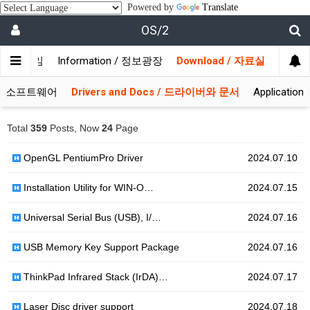
Powered by
Translate
OS/2
/ 사용자모임
Information / 정보광장
Download / 자료실
 시스템소프트웨어
Drivers and Docs / 드라이버와 문서
Applicati
Total
359
Posts, Now
24
Page
OpenGL PentiumPro Driver
2024.07.10
Installation Utility for WIN-O…
2024.07.15
Universal Serial Bus (USB), I/…
2024.07.16
USB Memory Key Support Package
2024.07.16
ThinkPad Infrared Stack (IrDA)…
2024.07.17
Laser Disc driver support
2024.07.18