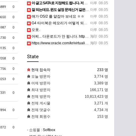
아 글고 SATA로 지정해도 됩니다. 저 글 진짜 이상하네요. 옛날꺼 퍼와서 그런거 같은데요.
마루
08.05
6889
0
잘 되는데요. 윈도 설정 문제신거 같은데. 크롬 브라우저나 파폭으로 해 보세요
마루
08.05
얘가 OS/2 를 얕잡아 보네요 ㅎㅎ
마루
08.05
8650
0
G4 타이북은 메모리가 어떻게 되나요?
마루
08.05
6987
0
오옷.
마루
08.05
어찌... 다운로드가 안 됩니다. https://www.oracle.com/kr/virtualization/…
海印
08.05
6730
0
https://www.oracle.com/kr/virtualization/technologies/vm/dow…
海印
08.05
8135
0
State
7058
0
7756
0
현재 접속자
233 명
오늘 방문자
3,774 명
8253
0
어제 방문자
3,389 명
최대 방문자
166,171 명
7331
0
전체 방문자
10,813,423 명
전체 게시물
3,271 개
전체 댓글수
4,734 개
7894
0
전체 회원수
153 명
8372
0
- 쇼핑몰 :
Softbox