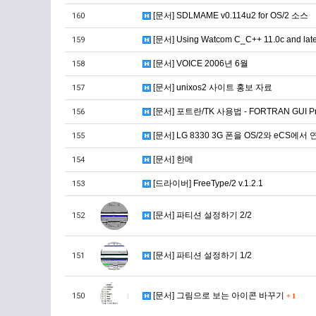
[문서] SDLMAME v0.114u2 for OS/2 소스
160
[문서] Using Watcom C_C++ 11.0c and lat
159
[문서] VOICE 2006년 6월
158
[문서] unixos2 사이트 홍보 자료
157
[문서] 포트란/TK 사용법 - FORTRAN GUI P
156
[문서] LG 8330 3G 폰을 OS/2와 eCS
155
[문서] 한메
154
[드라이버] FreeType/2 v.1.2.1
153
[문서] 파티션 설정하기 2/2
152
[문서] 파티션 설정하기 1/2
151
[문서] 그림으로 보는 아이콘 바꾸기
150
+
1