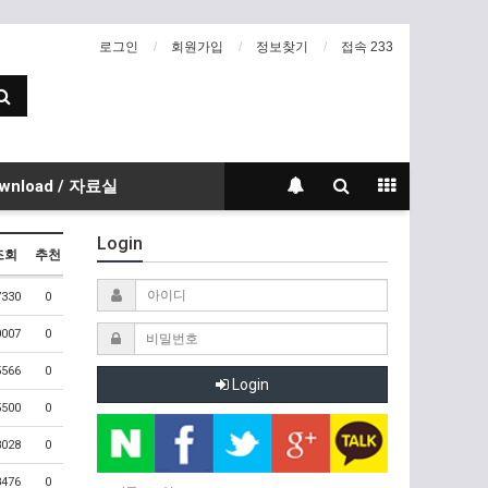
로그인
회원가입
정보찾기
접속 233
wnload / 자료실
Login
조회
추천
7330
0
0007
0
5566
0
Login
5500
0
8028
0
8476
0