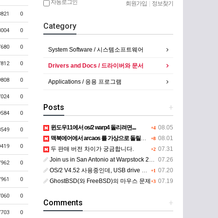
자동로그인
회원가입
|
정보찾기
8821
0
Category
8004
0
7680
0
System Software / 시스템소프트웨어
7812
0
Drivers and Docs / 드라이버와 문서
9808
0
Applications / 응용 프로그램
7024
0
Posts
+
9584
0
윈도우11에서 os/2 warp4 돌리려면....
08.05
+4
8549
0
맥북에어에서 arcaos 를 가상으로 돌릴려면 어떻게 해야 하는 지요?
08.01
+8
9419
0
두 판매 버전 차이가 궁금합니다.
07.31
+2
Join us in San Antonio at Warpstock 2026
07.26
7962
0
OS/2 V4.52 사용중인데, USB drive 사용 가능한지요?
07.20
+1
7961
0
GhostBSD(와 FreeBSD)의 마우스 문제
07.19
+3
7060
0
Comments
+
7703
0