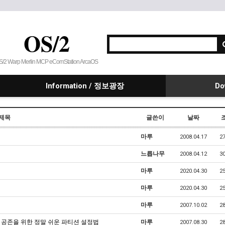
OS/2
S/2 Warp Merlin MCP eComStation ArcaOS
Information / 정보광장
Do
제목
글쓴이
날짜
마루
2008.04.17
2
느릅나무
2008.04.12
3
마루
2020.04.30
2
마루
2020.04.30
2
마루
2007.10.02
2
XP 공존을 위한 정말 쉬운 파티션 설정법
마루
2007.08.30
2