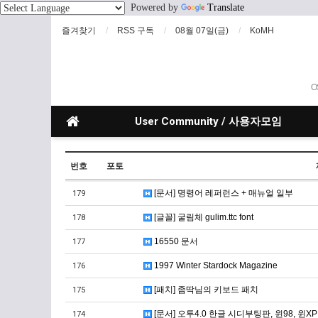
Powered by
Translate
즐겨찾기
RSS 구독
08월 07일(금)
KoMH
O
User Community / 사용자모임
번호
포토
[문서] 명령어 레퍼런스 + 매뉴얼 일부
179
[글꼴] 굴림체 gulim.ttc font
178
16550 문서
177
1997 Winter Stardock Magazine
176
[패치] 좀딱님의 키보드 패치
175
[문서] 오투4.0 한글 시디부팅판, 윈98, 윈
174