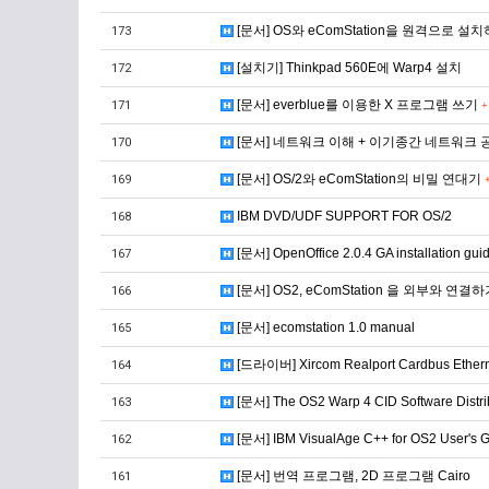
[문서] OS와 eComStation을 원격으로 설
173
[설치기] Thinkpad 560E에 Warp4 설치
172
[문서] everblue를 이용한 X 프로그램 쓰기
171
+
[문서] 네트워크 이해 + 이기종간 네트워크 
170
[문서] OS/2와 eComStation의 비밀 연대기
169
IBM DVD/UDF SUPPORT FOR OS/2
168
[문서] OpenOffice 2.0.4 GA installation gui
167
[문서] OS2, eComStation 을 외부와 연결
166
[문서] ecomstation 1.0 manual
165
[드라이버] Xircom Realport Cardbus Etherne
164
[문서] The OS2 Warp 4 CID Software Distri
163
[문서] IBM VisualAge C++ for OS2 User's 
162
[문서] 번역 프로그램, 2D 프로그램 Cairo
161