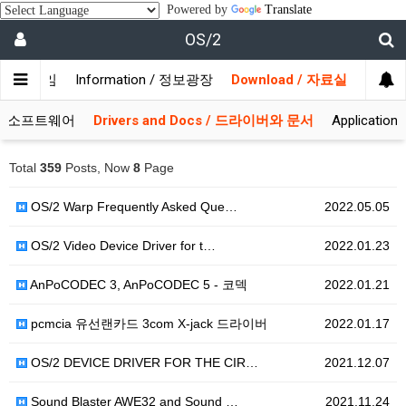
Powered by
Translate
OS/2
/ 사용자모임
Information / 정보광장
Download / 자료실
 시스템소프트웨어
Drivers and Docs / 드라이버와 문서
Applicati
Total
359
Posts, Now
8
Page
OS/2 Warp Frequently Asked Que…
2022.05.05
OS/2 Video Device Driver for t…
2022.01.23
AnPoCODEC 3, AnPoCODEC 5 - 코덱
2022.01.21
pcmcia 유선랜카드 3com X-jack 드라이버
2022.01.17
OS/2 DEVICE DRIVER FOR THE CIR…
2021.12.07
Sound Blaster AWE32 and Sound …
2021.11.24