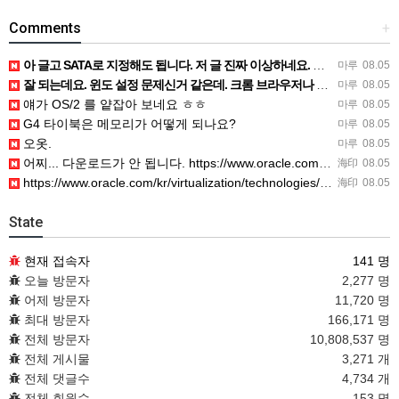
Comments
+
아 글고 SATA로 지정해도 됩니다. 저 글 진짜 이상하네요. 옛날꺼 퍼와서 그런거 같은데요.
마루
08.05
잘 되는데요. 윈도 설정 문제신거 같은데. 크롬 브라우저나 파폭으로 해 보세요
마루
08.05
얘가 OS/2 를 얕잡아 보네요 ㅎㅎ
마루
08.05
G4 타이북은 메모리가 어떻게 되나요?
마루
08.05
오옷.
마루
08.05
어찌... 다운로드가 안 됩니다. https://www.oracle.com/kr/virtualization/…
海印
08.05
https://www.oracle.com/kr/virtualization/technologies/vm/dow…
海印
08.05
State
현재 접속자
141 명
오늘 방문자
2,277 명
어제 방문자
11,720 명
최대 방문자
166,171 명
전체 방문자
10,808,537 명
전체 게시물
3,271 개
전체 댓글수
4,734 개
전체 회원수
153 명