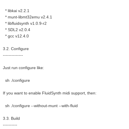
* libkai v2.2.1
* munt-libmt32emu v2.4.1
* libfluidsynth v1.0.9-r2
* SDL2 v2.0.4
* gcc v12.4.0
3.2. Configure
--------------
Just run configure like:
sh ./configure
If you want to enable FluidSynth midi support, then:
sh ./configure --without-munt --with-fluid
3.3. Build
----------