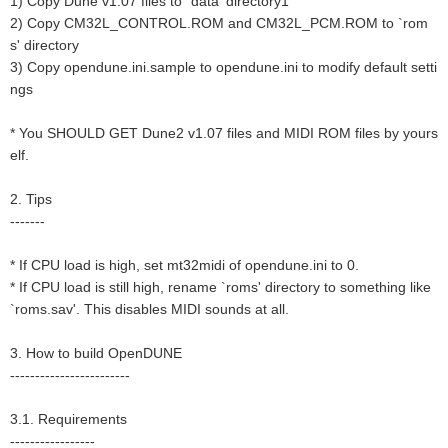
1) Copy Dune v1.07 files to `data' directory1
2) Copy CM32L_CONTROL.ROM and CM32L_PCM.ROM to `rom
s' directory
3) Copy opendune.ini.sample to opendune.ini to modify default setti
ngs
* You SHOULD GET Dune2 v1.07 files and MIDI ROM files by yours
elf.
2. Tips
-------
* If CPU load is high, set mt32midi of opendune.ini to 0.
* If CPU load is still high, rename `roms' directory to something like
`roms.sav'. This disables MIDI sounds at all.
3. How to build OpenDUNE
------------------------
3.1. Requirements
-----------------