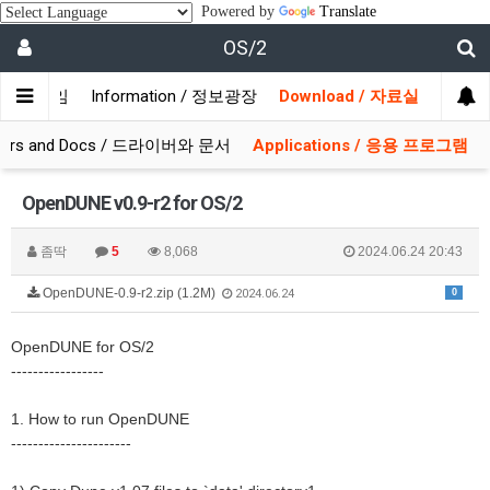
Powered by
Translate
OS/2
/ 사용자모임
Information / 정보광장
Download / 자료실
ivers and Docs / 드라이버와 문서
Applications / 응용 프로그램
OpenDUNE v0.9-r2 for OS/2
좀딱
5
8,068
2024.06.24 20:43
OpenDUNE-0.9-r2.zip (1.2M)
0
2024.06.24
OpenDUNE for OS/2
-----------------
1. How to run OpenDUNE
----------------------