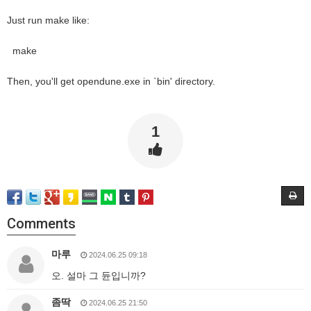
Just run make like:
make
Then, you'll get opendune.exe in `bin' directory.
1
Comments
마루
2024.06.25 09:18
오. 설마 그 듄입니까?
좀딱
2024.06.25 21:50