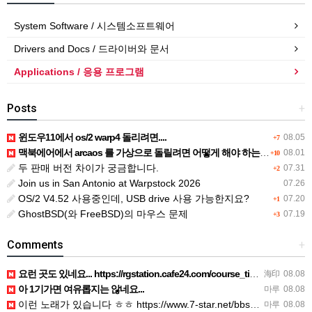
System Software / 시스템소프트웨어
Drivers and Docs / 드라이버와 문서
Applications / 응용 프로그램
Posts
+
윈도우11에서 os/2 warp4 돌리려면....
08.05
+7
맥북에어에서 arcaos 를 가상으로 돌릴려면 어떻게 해야 하는 지요?
08.01
+10
두 판매 버전 차이가 궁금합니다.
07.31
+2
Join us in San Antonio at Warpstock 2026
07.26
OS/2 V4.52 사용중인데, USB drive 사용 가능한지요?
07.20
+1
GhostBSD(와 FreeBSD)의 마우스 문제
07.19
+3
Comments
+
요런 곳도 있네요... https://rgstation.cafe24.com/course_tip/306500
海印
08.08
아 1기가면 여유롭지는 않네요...
마루
08.08
이런 노래가 있습니다 ㅎㅎ https://www.7-star.net/bbs/board.php?bo_table…
마루
08.08