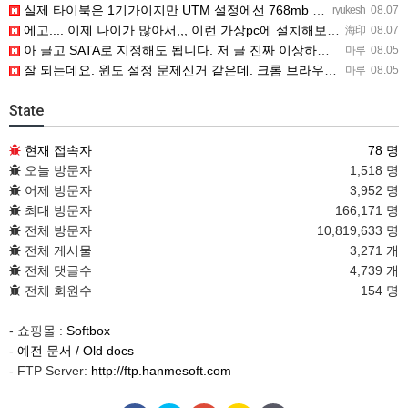
실제 타이북은 1기가이지만 UTM 설정에선 768mb 입니다. 1기가나 그 보다 넘게 설정하면 UTM 에뮬레…
ryukesh
08.07
에고.... 이제 나이가 많아서,,, 이런 가상pc에 설치해보는 것도 귀찮군요.. ㅎㅎ 날씨도 덥고.....…
海印
08.07
아 글고 SATA로 지정해도 됩니다. 저 글 진짜 이상하네요. 옛날꺼 퍼와서 그런거 같은데요.
마루
08.05
잘 되는데요. 윈도 설정 문제신거 같은데. 크롬 브라우저나 파폭으로 해 보세요
마루
08.05
State
현재 접속자
78 명
오늘 방문자
1,518 명
어제 방문자
3,952 명
최대 방문자
166,171 명
전체 방문자
10,819,633 명
전체 게시물
3,271 개
전체 댓글수
4,739 개
전체 회원수
154 명
- 쇼핑몰 :
Softbox
-
예전 문서 / Old docs
- FTP Server:
http://ftp.hanmesoft.com