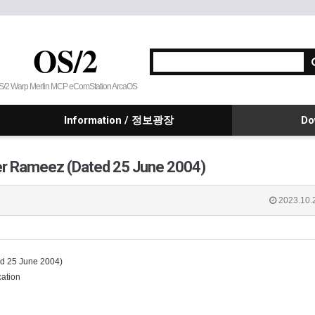
OS/2
S/2 Warp Merlin MCP eComStation ArcaOS
Information / 정보광장
Do
r Rameez (Dated 25 June 2004)
2023.10.
25 June 2004)
ation