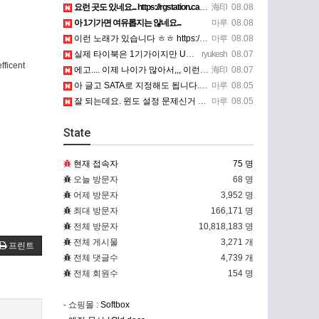
요런 곳도 있네요... https://rgstation.cafe24.com/course_tip/306500
海印
08.08
아 1기가면 여유롭지는 않네요...
마루
08.08
이런 노래가 있습니다 ㅎㅎ https://www.7-star.net/bbs/board.php?bo_table…
마루
08.08
실제 타이북은 1기가이지만 UTM 설정에선 768mb 입니다. 1기가나 그 보다 넘게 설정하면 UTM 에뮬레…
ryukesh
08.07
fficent
에고.... 이제 나이가 많아서,,, 이런 가상pc에 설치해보는 것도 귀찮군요.. ㅎㅎ 날씨도 덥고.....…
海印
08.07
아 글고 SATA로 지정해도 됩니다. 저 글 진짜 이상하네요. 옛날꺼 퍼와서 그런거 같은데요.
마루
08.05
잘 되는데요. 윈도 설정 문제신거 같은데. 크롬 브라우저나 파폭으로 해 보세요
마루
08.05
State
현재 접속자
75 명
오늘 방문자
68 명
어제 방문자
3,952 명
최대 방문자
166,171 명
전체 방문자
10,818,183 명
전체 게시물
3,271 개
프린트
전체 댓글수
4,739 개
전체 회원수
154 명
- 쇼핑몰 :
Softbox