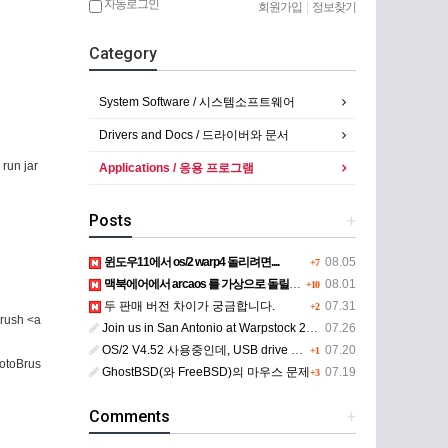
자동로그인
회원가입
|
정보찾기
Category
System Software / 시스템소프트웨어
Drivers and Docs / 드라이버와 문서
o run jar
Applications / 응용 프로그램
Posts
+
윈도우11에서 os/2 warp4 돌리려면....
08.05
+7
맥북에어에서 arcaos 를 가상으로 돌릴려면 어떻게 해야 하는 지요?
08.01
+10
두 판매 버전 차이가 궁금합니다.
07.31
+2
Brush <a
Join us in San Antonio at Warpstock 2026
07.26
OS/2 V4.52 사용중인데, USB drive 사용 가능한지요?
07.20
+1
hotoBrus
GhostBSD(와 FreeBSD)의 마우스 문제
07.19
+3
Comments
+