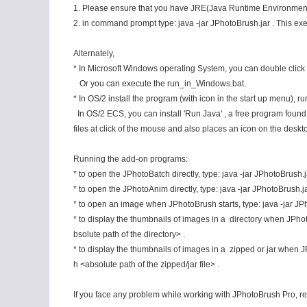
1. Please ensure that you have JRE(Java Runtime Environment) 
2. in command prompt type: java -jar JPhotoBrush.jar . This execu
Alternately,
* In Microsoft Windows operating System, you can double click o
Or you can execute the run_in_Windows.bat.
* In OS/2 install the program (with icon in the start up menu),
In OS/2 ECS, you can install 'Run Java' , a free program found
files at click of the mouse and also places an icon on the deskt
Running the add-on programs:
* to open the JPhotoBatch directly, type: java -jar JPhotoBrush.j
* to open the JPhotoAnim directly, type: java -jar JPhotoBrush.ja
* to open an image when JPhotoBrush starts, type: java -jar JP
* to display the thumbnails of images in a directory when JPho
bsolute path of the directory> .
* to display the thumbnails of images in a zipped or jar when 
h <absolute path of the zipped/jar file> .
If you face any problem while working with JPhotoBrush Pro, re