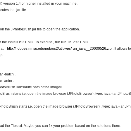
version 1.4 or higher installed in your machine.
tes the .jar file.
n the JPhotoBrush.jar file to open the application.
 run the InstallOS2.CMD. To execute , run run_in_os2.CMD.
 at :
http://hobbes.nmsu.edu/pub/os2/util/wps/run_java__20030526.zip
. It allows t
op.
ar -batch .
r -anim .
hotoBrush <absolute path of the image> .
toBrush starts i.e. open the image browser (JPhotoBrowser), type: java -jar JPhoto
JPhotoBrush starts i.e. open the image browser (JPhotoBrowser) , type: java -jar JP
ad the Tips.txt. Maybe you can fix your problem based on the solutions there.