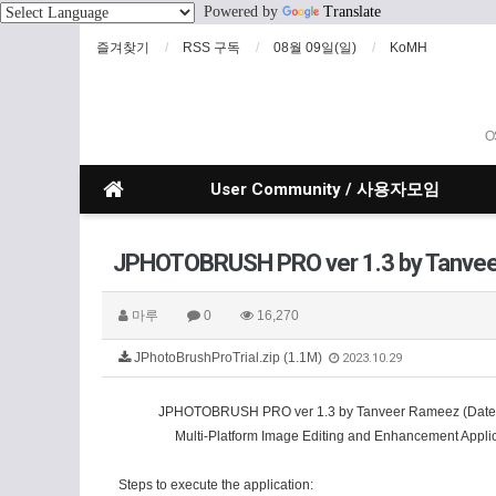
Powered by
Translate
즐겨찾기
RSS 구독
08월 09일(일)
KoMH
O
User Community / 사용자모임
JPHOTOBRUSH PRO ver 1.3 by Tanvee
마루
0
16,270
JPhotoBrushProTrial.zip (1.1M)
2023.10.29
JPHOTOBRUSH PRO ver 1.3 by Tanveer Rameez (Dated 
Multi-Platform Image Editing and Enhancement Applic
Steps to execute the application: