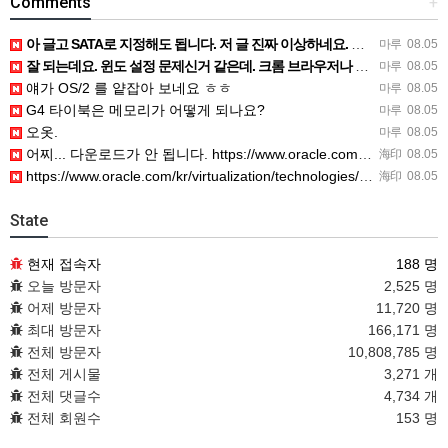
Comments
+
아 글고 SATA로 지정해도 됩니다. 저 글 진짜 이상하네요. 옛날꺼 퍼와서 그런거 같은데요.
마루
08.05
잘 되는데요. 윈도 설정 문제신거 같은데. 크롬 브라우저나 파폭으로 해 보세요
마루
08.05
얘가 OS/2 를 얕잡아 보네요 ㅎㅎ
마루
08.05
G4 타이북은 메모리가 어떻게 되나요?
마루
08.05
오옷.
마루
08.05
어찌... 다운로드가 안 됩니다. https://www.oracle.com/kr/virtualization/…
海印
08.05
https://www.oracle.com/kr/virtualization/technologies/vm/dow…
海印
08.05
State
현재 접속자
188 명
오늘 방문자
2,525 명
어제 방문자
11,720 명
최대 방문자
166,171 명
전체 방문자
10,808,785 명
전체 게시물
3,271 개
전체 댓글수
4,734 개
전체 회원수
153 명