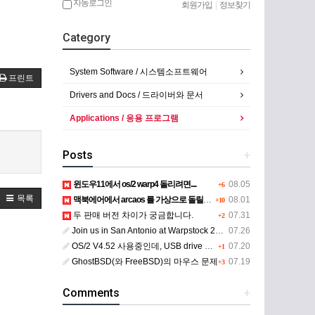
자동로그인
회원가입
|
정보찾기
Category
System Software / 시스템소프트웨어
프린트
Drivers and Docs / 드라이버와 문서
Applications / 응용 프로그램
Posts
+
윈도우11에서 os/2 warp4 돌리려면....
08.05
+6
목록
맥북에어에서 arcaos 를 가상으로 돌릴려면 어떻게 해야 하는 지요?
08.01
+10
두 판매 버전 차이가 궁금합니다.
07.31
+2
Join us in San Antonio at Warpstock 2026
07.26
OS/2 V4.52 사용중인데, USB drive 사용 가능한지요?
07.20
+1
GhostBSD(와 FreeBSD)의 마우스 문제
07.19
+3
Comments
+