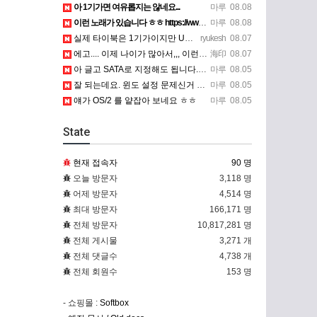
아 1기가면 여유롭지는 않네요...
마루
08.08
이런 노래가 있습니다 ㅎㅎ https://www.7-star.net/bbs/board.php?bo_table…
마루
08.08
실제 타이북은 1기가이지만 UTM 설정에선 768mb 입니다. 1기가나 그 보다 넘게 설정하면 UTM 에뮬레…
ryukesh
08.07
에고.... 이제 나이가 많아서,,, 이런 가상pc에 설치해보는 것도 귀찮군요.. ㅎㅎ 날씨도 덥고.....…
海印
08.07
아 글고 SATA로 지정해도 됩니다. 저 글 진짜 이상하네요. 옛날꺼 퍼와서 그런거 같은데요.
마루
08.05
잘 되는데요. 윈도 설정 문제신거 같은데. 크롬 브라우저나 파폭으로 해 보세요
마루
08.05
얘가 OS/2 를 얕잡아 보네요 ㅎㅎ
마루
08.05
State
현재 접속자
90 명
오늘 방문자
3,118 명
어제 방문자
4,514 명
최대 방문자
166,171 명
전체 방문자
10,817,281 명
전체 게시물
3,271 개
전체 댓글수
4,738 개
전체 회원수
153 명
- 쇼핑몰 :
Softbox