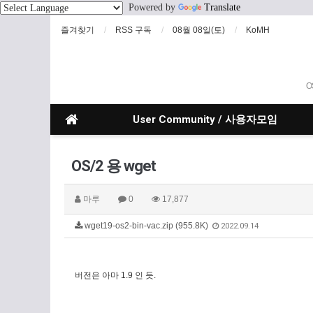
Powered by
Translate
즐겨찾기
RSS 구독
08월 08일(토)
KoMH
O
User Community / 사용자모임
OS/2 용 wget
마루
0
17,877
wget19-os2-bin-vac.zip (955.8K)
2022.09.14
버전은 아마 1.9 인 듯.