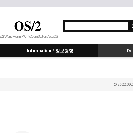
OS/2
S/2 Warp Merlin MCP eComStation ArcaOS
Information / 정보광장
Do
2022.09.