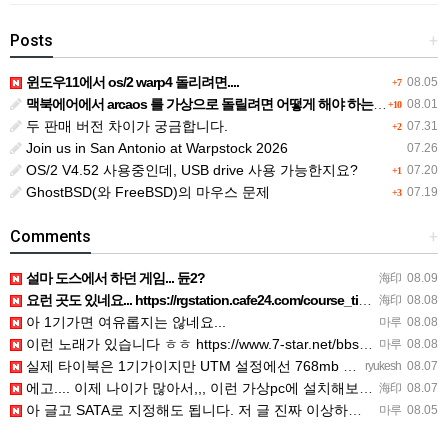
Posts
+
윈도우11에서 os/2 warp4 돌리려면....
08.05
+7
맥북에어에서 arcaos 를 가상으로 돌릴려면 어떻게 해야 하는 지요?
08.01
+10
두 판매 버전 차이가 궁금합니다.
07.31
+2
Join us in San Antonio at Warpstock 2026
07.26
OS/2 V4.52 사용중인데, USB drive 사용 가능한지요?
07.20
+1
GhostBSD(와 FreeBSD)의 마우스 문제
07.19
+3
Comments
+
설마 도스에서 하던 게임... 듄2?
海印
08.09
요런 곳도 있네요... https://rgstation.cafe24.com/course_tip/306500
海印
08.08
아 1기가면 여유롭지는 않네요...
마루
08.08
이런 노래가 있습니다 ㅎㅎ https://www.7-star.net/bbs/board.php?bo_table…
마루
08.08
실제 타이북은 1기가이지만 UTM 설정에선 768mb 입니다. 1기가나 그 보다 넘게 설정하면 UTM 에뮬레…
ryukesh
08.07
에고.... 이제 나이가 많아서,,, 이런 가상pc에 설치해보는 것도 귀찮군요.. ㅎㅎ 날씨도 덥고.....…
海印
08.07
아 글고 SATA로 지정해도 됩니다. 저 글 진짜 이상하네요. 옛날꺼 퍼와서 그런거 같은데요.
마루
08.05