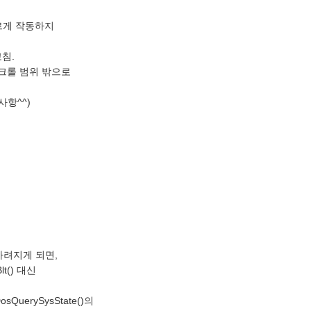
바르게 작동하지
침.
스크롤 범위 밖으로
항^^)
 가려지게 되면,
t() 대신
QuerySysState()의