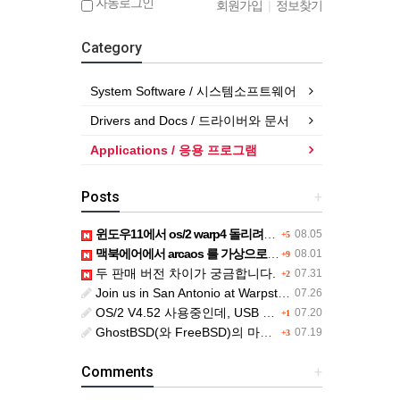
자동로그인
회원가입
|
정보찾기
Category
System Software / 시스템소프트웨어
Drivers and Docs / 드라이버와 문서
Applications / 응용 프로그램
Posts
+
윈도우11에서 os/2 warp4 돌리려면....
08.05
+5
맥북에어에서 arcaos 를 가상으로 돌릴려면 어떻게 해야 하는 지요?
08.01
+9
두 판매 버전 차이가 궁금합니다.
07.31
+2
Join us in San Antonio at Warpstock 2026
07.26
OS/2 V4.52 사용중인데, USB drive 사용 가능한지요?
07.20
+1
GhostBSD(와 FreeBSD)의 마우스 문제
07.19
+3
Comments
+