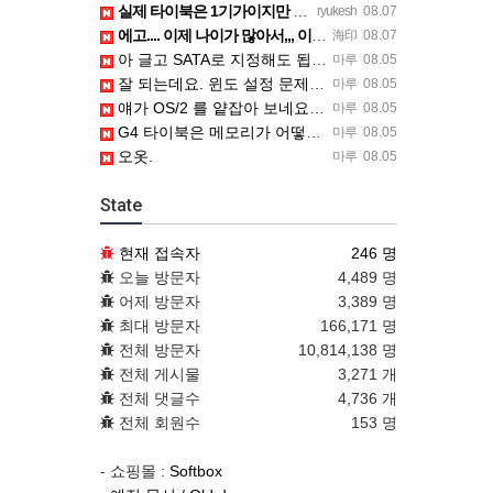
실제 타이북은 1기가이지만 UTM 설정에선 768mb 입니다. 1기가나 그 보다 넘게 설정하면 UTM 에뮬레…
ryukesh
08.07
에고.... 이제 나이가 많아서,,, 이런 가상pc에 설치해보는 것도 귀찮군요.. ㅎㅎ 날씨도 덥고.....…
海印
08.07
아 글고 SATA로 지정해도 됩니다. 저 글 진짜 이상하네요. 옛날꺼 퍼와서 그런거 같은데요.
마루
08.05
잘 되는데요. 윈도 설정 문제신거 같은데. 크롬 브라우저나 파폭으로 해 보세요
마루
08.05
얘가 OS/2 를 얕잡아 보네요 ㅎㅎ
마루
08.05
G4 타이북은 메모리가 어떻게 되나요?
마루
08.05
오옷.
마루
08.05
State
현재 접속자
246 명
오늘 방문자
4,489 명
어제 방문자
3,389 명
최대 방문자
166,171 명
전체 방문자
10,814,138 명
전체 게시물
3,271 개
전체 댓글수
4,736 개
전체 회원수
153 명
- 쇼핑몰 :
Softbox