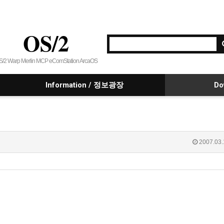
OS/2
S/2 Warp Merlin MCP eComStation ArcaOS
Information / 정보광장
Do
2007.03.