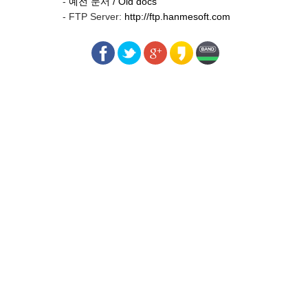
-
예전 문서 / Old docs
- FTP Server:
http://ftp.hanmesoft.com