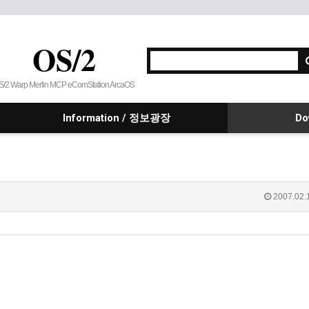
OS/2
S/2 Warp Merlin MCP eComStation ArcaOS
Information / 정보광장
Do
2007.02.