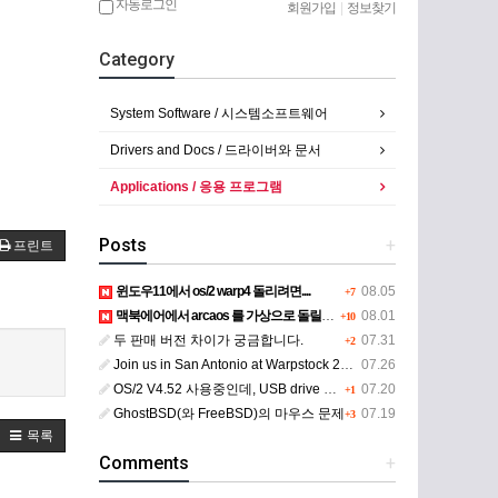
자동로그인
회원가입
|
정보찾기
Category
System Software / 시스템소프트웨어
Drivers and Docs / 드라이버와 문서
Applications / 응용 프로그램
Posts
+
프린트
윈도우11에서 os/2 warp4 돌리려면....
08.05
+7
맥북에어에서 arcaos 를 가상으로 돌릴려면 어떻게 해야 하는 지요?
08.01
+10
두 판매 버전 차이가 궁금합니다.
07.31
+2
Join us in San Antonio at Warpstock 2026
07.26
OS/2 V4.52 사용중인데, USB drive 사용 가능한지요?
07.20
+1
GhostBSD(와 FreeBSD)의 마우스 문제
07.19
+3
목록
Comments
+