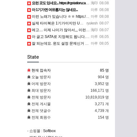
요런 곳도 있네요... https://rgstation.cafe24.com/course_tip/306500
海印
08.08
아 1기가면 여유롭지는 않네요...
마루
08.08
이런 노래가 있습니다 ㅎㅎ https://www.7-star.net/bbs/board.php?bo_table…
마루
08.08
실제 타이북은 1기가이지만 UTM 설정에선 768mb 입니다. 1기가나 그 보다 넘게 설정하면 UTM 에뮬레…
ryukesh
08.07
에고.... 이제 나이가 많아서,,, 이런 가상pc에 설치해보는 것도 귀찮군요.. ㅎㅎ 날씨도 덥고.....…
海印
08.07
아 글고 SATA로 지정해도 됩니다. 저 글 진짜 이상하네요. 옛날꺼 퍼와서 그런거 같은데요.
마루
08.05
잘 되는데요. 윈도 설정 문제신거 같은데. 크롬 브라우저나 파폭으로 해 보세요
마루
08.05
State
현재 접속자
85 명
오늘 방문자
904 명
어제 방문자
3,952 명
최대 방문자
166,171 명
전체 방문자
10,819,019 명
전체 게시물
3,271 개
전체 댓글수
4,739 개
전체 회원수
154 명
- 쇼핑몰 :
Softbox