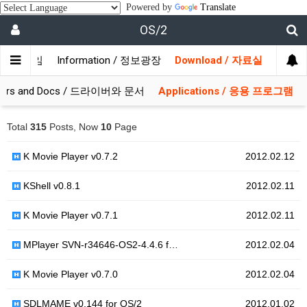
Powered by
Translate
OS/2
/ 사용자모임
Information / 정보광장
Download / 자료실
ivers and Docs / 드라이버와 문서
Applications / 응용 프로그램
Total
315
Posts, Now
10
Page
K Movie Player v0.7.2
2012.02.12
KShell v0.8.1
2012.02.11
K Movie Player v0.7.1
2012.02.11
MPlayer SVN-r34646-OS2-4.4.6 f…
2012.02.04
K Movie Player v0.7.0
2012.02.04
SDLMAME v0.144 for OS/2
2012.01.02