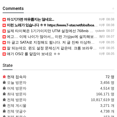
Comments
+
아 1기가면 여유롭지는 않네요...
마루
08.08
이런 노래가 있습니다 ㅎㅎ https://www.7-star.net/bbs/board.php?bo_table…
마루
08.08
실제 타이북은 1기가이지만 UTM 설정에선 768mb 입니다. 1기가나 그 보다 넘게 설정하면 UTM 에뮬레…
ryukesh
08.07
에고.... 이제 나이가 많아서,,, 이런 가상pc에 설치해보는 것도 귀찮군요.. ㅎㅎ 날씨도 덥고.....…
海印
08.07
아 글고 SATA로 지정해도 됩니다. 저 글 진짜 이상하네요. 옛날꺼 퍼와서 그런거 같은데요.
마루
08.05
잘 되는데요. 윈도 설정 문제신거 같은데. 크롬 브라우저나 파폭으로 해 보세요
마루
08.05
얘가 OS/2 를 얕잡아 보네요 ㅎㅎ
마루
08.05
State
현재 접속자
72 명
오늘 방문자
3,456 명
어제 방문자
4,514 명
최대 방문자
166,171 명
전체 방문자
10,817,619 명
전체 게시물
3,271 개
전체 댓글수
4,738 개